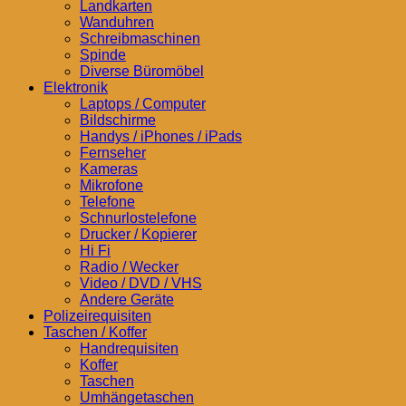
Landkarten
Wanduhren
Schreibmaschinen
Spinde
Diverse Büromöbel
Elektronik
Laptops / Computer
Bildschirme
Handys / iPhones / iPads
Fernseher
Kameras
Mikrofone
Telefone
Schnurlostelefone
Drucker / Kopierer
Hi Fi
Radio / Wecker
Video / DVD / VHS
Andere Geräte
Polizeirequisiten
Taschen / Koffer
Handrequisiten
Koffer
Taschen
Umhängetaschen