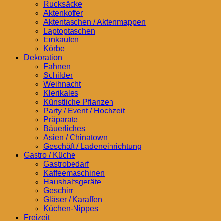
Rucksäcke
Aktenkoffer
Aktentaschen / Aktenmappen
Laptoptaschen
Einkaufen
Körbe
Dekoration
Fahnen
Schilder
Weihnacht
Klerikales
Künstliche Pflanzen
Party / Event / Hochzeit
Präparate
Bäuerliches
Asien / Chinatown
Geschäft / Ladeneinrichtung
Gastro / Küche
Gastrobedarf
Kaffeemaschinen
Haushaltsgeräte
Geschirr
Gläser / Karaffen
Küchen-Nippes
Freizeit