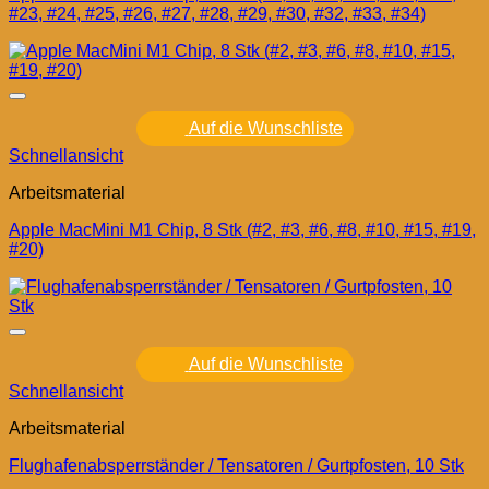
#23, #24, #25, #26, #27, #28, #29, #30, #32, #33, #34)
Auf die Wunschliste
Schnellansicht
Arbeitsmaterial
Apple MacMini M1 Chip, 8 Stk (#2, #3, #6, #8, #10, #15, #19,
#20)
Auf die Wunschliste
Schnellansicht
Arbeitsmaterial
Flughafenabsperrständer / Tensatoren / Gurtpfosten, 10 Stk