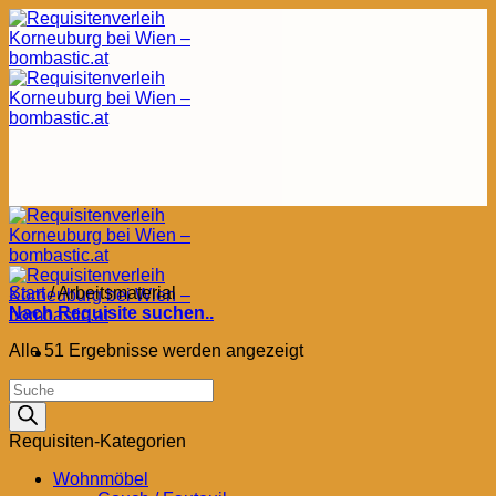
Zum
Inhalt
springen
Start
/
Arbeitsmaterial
Nach Requisite suchen..
Nach
Alle 51 Ergebnisse werden angezeigt
Aktualität
Products
sortiert
search
Requisiten-Kategorien
Wohnmöbel