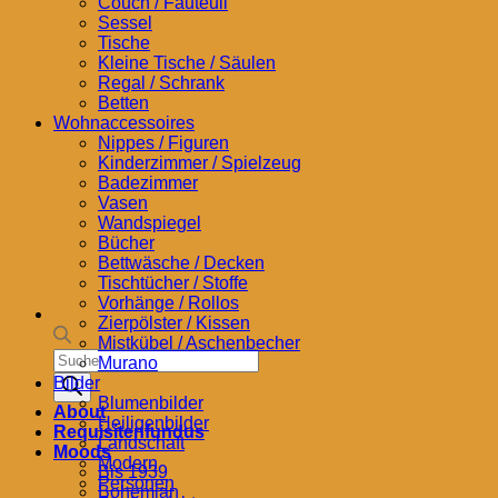
Couch / Fauteuil
Sessel
Tische
Kleine Tische / Säulen
Regal / Schrank
Betten
Wohnaccessoires
Nippes / Figuren
Kinderzimmer / Spielzeug
Badezimmer
Vasen
Wandspiegel
Bücher
Bettwäsche / Decken
Tischtücher / Stoffe
Vorhänge / Rollos
Zierpölster / Kissen
Mistkübel / Aschenbecher
Products
Murano
search
Bilder
Blumenbilder
About
Heiligenbilder
Requisitenfundus
Landschaft
Moods
Modern
Bis 1939
Personen
Bohemian