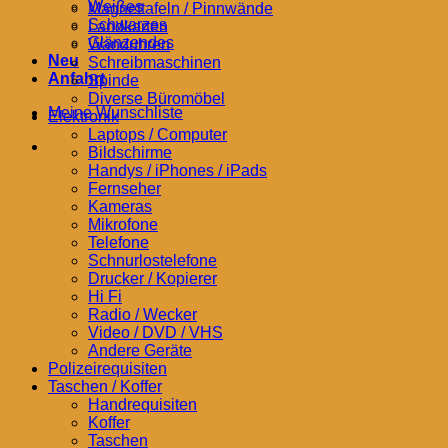
Weißes
Magnettafeln / Pinnwände
Schwarzes
Landkarten
Glänzendes
Wanduhren
Neu
Schreibmaschinen
Anfahrt
Spinde
Diverse Büromöbel
Meine Wunschliste
Elektronik
Laptops / Computer
Bildschirme
Handys / iPhones / iPads
Fernseher
Kameras
Mikrofone
Telefone
Schnurlostelefone
Drucker / Kopierer
Hi Fi
Radio / Wecker
Video / DVD / VHS
Andere Geräte
Polizeirequisiten
Taschen / Koffer
Handrequisiten
Koffer
Taschen