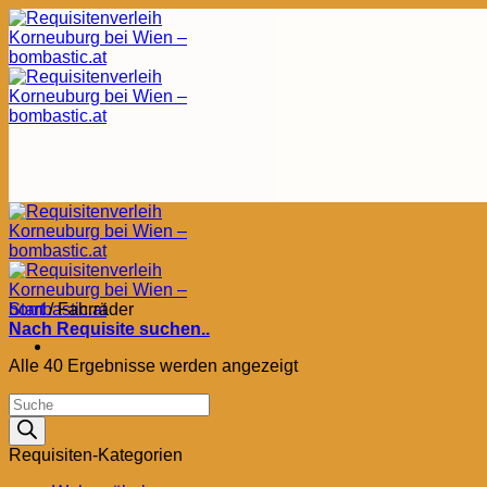
Zum
Inhalt
springen
Start
/
Fahrräder
Nach Requisite suchen..
Nach
Alle 40 Ergebnisse werden angezeigt
Aktualität
Products
sortiert
search
Requisiten-Kategorien