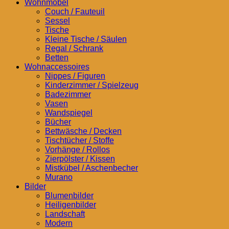
Wohnmöbel
Couch / Fauteuil
Sessel
Tische
Kleine Tische / Säulen
Regal / Schrank
Betten
Wohnaccessoires
Nippes / Figuren
Kinderzimmer / Spielzeug
Badezimmer
Vasen
Wandspiegel
Bücher
Bettwäsche / Decken
Tischtücher / Stoffe
Vorhänge / Rollos
Zierpölster / Kissen
Mistkübel / Aschenbecher
Murano
Bilder
Blumenbilder
Heiligenbilder
Landschaft
Modern