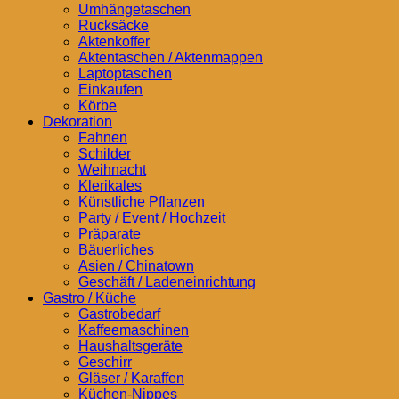
Umhängetaschen
Rucksäcke
Aktenkoffer
Aktentaschen / Aktenmappen
Laptoptaschen
Einkaufen
Körbe
Dekoration
Fahnen
Schilder
Weihnacht
Klerikales
Künstliche Pflanzen
Party / Event / Hochzeit
Präparate
Bäuerliches
Asien / Chinatown
Geschäft / Ladeneinrichtung
Gastro / Küche
Gastrobedarf
Kaffeemaschinen
Haushaltsgeräte
Geschirr
Gläser / Karaffen
Küchen-Nippes