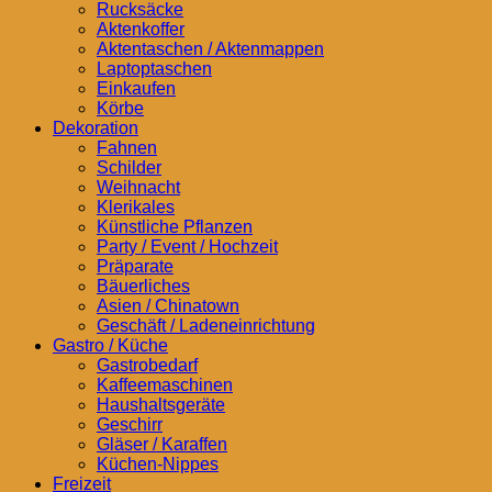
Rucksäcke
Aktenkoffer
Aktentaschen / Aktenmappen
Laptoptaschen
Einkaufen
Körbe
Dekoration
Fahnen
Schilder
Weihnacht
Klerikales
Künstliche Pflanzen
Party / Event / Hochzeit
Präparate
Bäuerliches
Asien / Chinatown
Geschäft / Ladeneinrichtung
Gastro / Küche
Gastrobedarf
Kaffeemaschinen
Haushaltsgeräte
Geschirr
Gläser / Karaffen
Küchen-Nippes
Freizeit