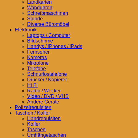
Landkarten
Wanduhren
Schreibmaschinen
Spinde
Diverse Büromöbel
Elektronik
Laptops / Computer
Bildschirme
Handys / iPhones / iPads
Fernseher
Kameras
Mikrofone
Telefone
Schnurlostelefone
Drucker / Kopierer
Hi Fi
Radio / Wecker
Video / DVD / VHS
Andere Geräte
Polizeirequisiten
Taschen / Koffer
Handrequisiten
Koffer
Taschen
Umhängetaschen