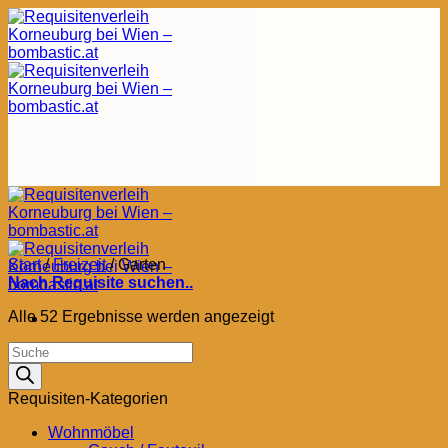
Zum
Inhalt
springen
Start
/
Freizeit
/
Garten
Nach Requisite suchen..
Nach
Alle 52 Ergebnisse werden angezeigt
Aktualität
Products
sortiert
search
Requisiten-Kategorien
Wohnmöbel