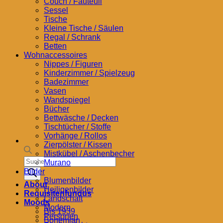
Couch / Fauteuil
Sessel
Tische
Kleine Tische / Säulen
Regal / Schrank
Betten
Wohnaccessoires
Nippes / Figuren
Kinderzimmer / Spielzeug
Badezimmer
Vasen
Wandspiegel
Bücher
Bettwäsche / Decken
Tischtücher / Stoffe
Vorhänge / Rollos
Zierpölster / Kissen
Mistkübel / Aschenbecher
Products
Murano
search
Bilder
Blumenbilder
About
Heiligenbilder
Requisitenfundus
Landschaft
Moods
Modern
Bis 1939
Personen
Bohemian