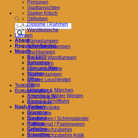
Personen
Stadtansichten
Starker Kitsch
Stillleben
Diplome / Rahmen
Products
Wandteppiche
search
Lampen
About
Hängelampen
Requisitenfundus
Schreibtischlampen
Moods
Tischlampen
Bis 1939
Apliken / Wandlampen
Bohemian
Stehlampen
80er und 90er
Lampenschirme
Modern
Taschenlampen
Office
Andere Leuchtmittel
Ethno
Teppiche
Mittelalter & Märchen
Büroausstattung
Amerika & Wilder Westen
Schreibtische
Strand & Schifffahrt
Bürosessel
Nach Farben
Aktenschränke
Grüntöne
Büroregale
Blautöne
Garderoben / Schirmständer
Rottöne
Füllmaterial / Papierwaren
Gelbtöne
Schreibtischzubehör
Brauntöne
Schreibtischzubehör Antik