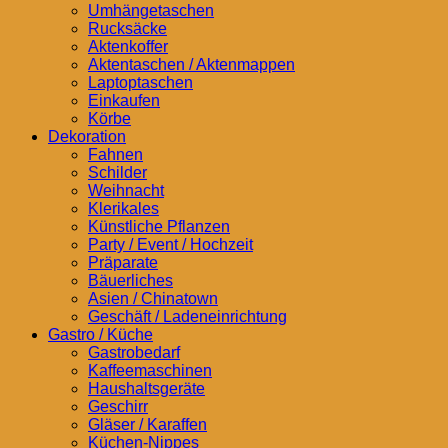
Umhängetaschen
Rucksäcke
Aktenkoffer
Aktentaschen / Aktenmappen
Laptoptaschen
Einkaufen
Körbe
Dekoration
Fahnen
Schilder
Weihnacht
Klerikales
Künstliche Pflanzen
Party / Event / Hochzeit
Präparate
Bäuerliches
Asien / Chinatown
Geschäft / Ladeneinrichtung
Gastro / Küche
Gastrobedarf
Kaffeemaschinen
Haushaltsgeräte
Geschirr
Gläser / Karaffen
Küchen-Nippes