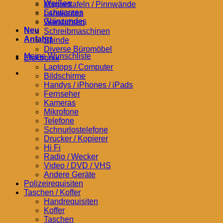
Weißes
Magnettafeln / Pinnwände
Schwarzes
Landkarten
Glänzendes
Wanduhren
Neu
Schreibmaschinen
Anfahrt
Spinde
Diverse Büromöbel
Meine Wunschliste
Elektronik
Laptops / Computer
Bildschirme
Handys / iPhones / iPads
Fernseher
Kameras
Mikrofone
Telefone
Schnurlostelefone
Drucker / Kopierer
Hi Fi
Radio / Wecker
Video / DVD / VHS
Andere Geräte
Polizeirequisiten
Taschen / Koffer
Handrequisiten
Koffer
Taschen