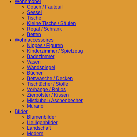
Wohnmöbel
Couch / Fauteuil
Sessel
Tische
Kleine Tische / Säulen
Regal / Schrank
Betten
Wohnaccessoires
Nippes / Figuren
Kinderzimmer / Spielzeug
Badezimmer
Vasen
Wandspiegel
Bücher
Bettwäsche / Decken
Tischtücher / Stoffe
Vorhänge / Rollos
Zierpölster / Kissen
Mistkübel / Aschenbecher
Murano
Bilder
Blumenbilder
Heiligenbilder
Landschaft
Modern