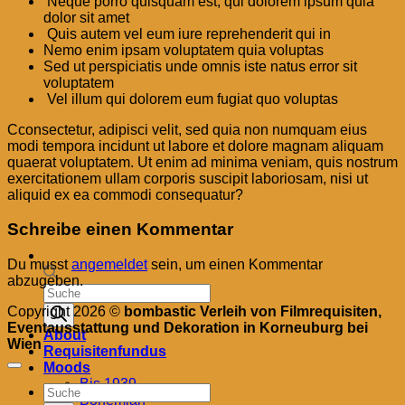
Neque porro quisquam est, qui dolorem ipsum quia
dolor sit amet
Quis autem vel eum iure reprehenderit qui in
Nemo enim ipsam voluptatem quia voluptas
Sed ut perspiciatis unde omnis iste natus error sit
voluptatem
Vel illum qui dolorem eum fugiat quo voluptas
Cconsectetur, adipisci velit, sed quia non numquam eius
modi tempora incidunt ut labore et dolore magnam aliquam
quaerat voluptatem. Ut enim ad minima veniam, quis nostrum
exercitationem ullam corporis suscipit laboriosam, nisi ut
aliquid ex ea commodi consequatur?
Schreibe einen Kommentar
Du musst
angemeldet
sein, um einen Kommentar
abzugeben.
Products
search
Copyright 2026 ©
bombastic Verleih von Filmrequisiten,
Eventausstattung und Dekoration in Korneuburg bei
About
Wien
Requisitenfundus
Moods
Bis 1939
Products
Bohemian