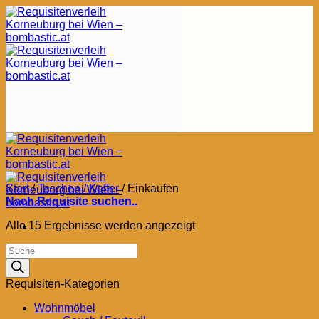
Zum
Inhalt
springen
Start
/
Taschen / Koffer
/
Einkaufen
Nach Requisite suchen..
Nach
Alle 15 Ergebnisse werden angezeigt
Aktualität
Products
sortiert
search
Requisiten-Kategorien
Wohnmöbel