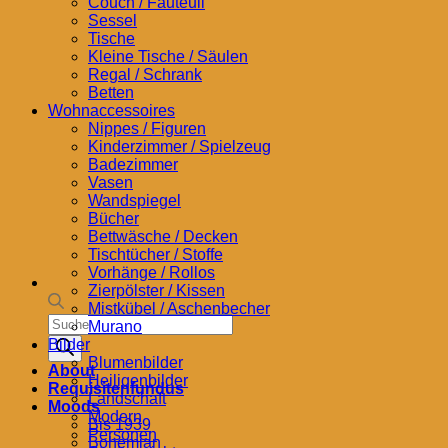
Couch / Fauteuil
Sessel
Tische
Kleine Tische / Säulen
Regal / Schrank
Betten
Wohnaccessoires
Nippes / Figuren
Kinderzimmer / Spielzeug
Badezimmer
Vasen
Wandspiegel
Bücher
Bettwäsche / Decken
Tischtücher / Stoffe
Vorhänge / Rollos
Zierpölster / Kissen
Mistkübel / Aschenbecher
Products
Murano
search
Bilder
Blumenbilder
About
Heiligenbilder
Requisitenfundus
Landschaft
Moods
Modern
Bis 1939
Personen
Bohemian