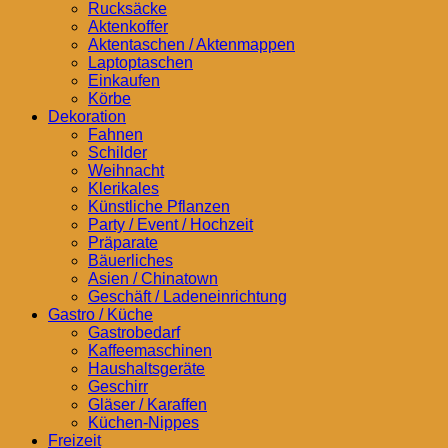
Rucksäcke
Aktenkoffer
Aktentaschen / Aktenmappen
Laptoptaschen
Einkaufen
Körbe
Dekoration
Fahnen
Schilder
Weihnacht
Klerikales
Künstliche Pflanzen
Party / Event / Hochzeit
Präparate
Bäuerliches
Asien / Chinatown
Geschäft / Ladeneinrichtung
Gastro / Küche
Gastrobedarf
Kaffeemaschinen
Haushaltsgeräte
Geschirr
Gläser / Karaffen
Küchen-Nippes
Freizeit