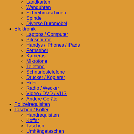
Landkarten
Wanduhren
Schreibmaschinen
Spinde
Diverse Büromöbel
Elektronik
Laptops / Computer
Bildschirme
Handys / iPhones / iPads
Fernseher
Kameras
Mikrofone
Telefone
Schnurlostelefone
Drucker / Kopierer
Hi Fi
Radio / Wecker
Video / DVD / VHS
Andere Geräte
Polizeirequisiten
Taschen / Koffer
Handrequisiten
Koffer
Taschen
Umhängetaschen