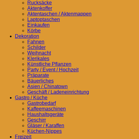
Rucksäcke
Aktenkoffer
Aktentaschen / Aktenmappen
Laptoptaschen
Einkaufen
Körbe
Dekoration
Fahnen
Schilder
Weihnacht
Klerikales
Künstliche Pflanzen
Party / Event / Hochzeit
Präparate
Bäuerliches
Asien / Chinatown
Geschäft / Ladeneinrichtung
Gastro / Küche
Gastrobedarf
Kaffeemaschinen
Haushaltsgeräte
Geschirr
Gläser / Karaffen
Küchen-Nippes
Freizeit