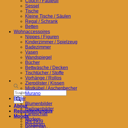
Couch / Fauteuil
Sessel
Tische
Kleine Tische / Säulen
Regal / Schrank
Betten
Wohnaccessoires
Nippes / Figuren
Kinderzimmer / Spielzeug
Badezimmer
Vasen
Wandspiegel
Bücher
Bettwäsche / Decken
Tischtücher / Stoffe
Vorhänge / Rollos
Zierpölster / Kissen
Mistkübel / Aschenbecher
Products
Murano
search
Bilder
Blumenbilder
About
Heiligenbilder
Requisitenfundus
Landschaft
Moods
Modern
Bis 1939
Personen
Bohemian