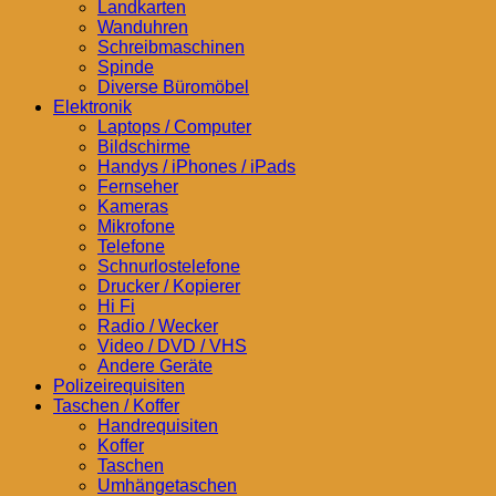
Landkarten
Wanduhren
Schreibmaschinen
Spinde
Diverse Büromöbel
Elektronik
Laptops / Computer
Bildschirme
Handys / iPhones / iPads
Fernseher
Kameras
Mikrofone
Telefone
Schnurlostelefone
Drucker / Kopierer
Hi Fi
Radio / Wecker
Video / DVD / VHS
Andere Geräte
Polizeirequisiten
Taschen / Koffer
Handrequisiten
Koffer
Taschen
Umhängetaschen