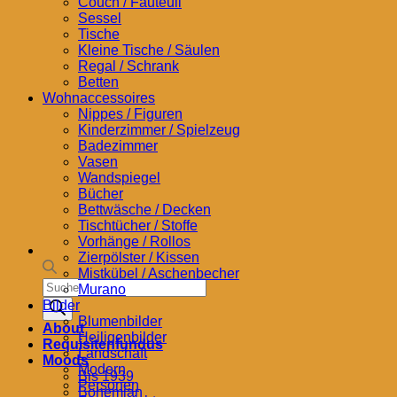
Couch / Fauteuil
Sessel
Tische
Kleine Tische / Säulen
Regal / Schrank
Betten
Wohnaccessoires
Nippes / Figuren
Kinderzimmer / Spielzeug
Badezimmer
Vasen
Wandspiegel
Bücher
Bettwäsche / Decken
Tischtücher / Stoffe
Vorhänge / Rollos
Zierpölster / Kissen
Mistkübel / Aschenbecher
Products
Murano
search
Bilder
Blumenbilder
About
Heiligenbilder
Requisitenfundus
Landschaft
Moods
Modern
Bis 1939
Personen
Bohemian