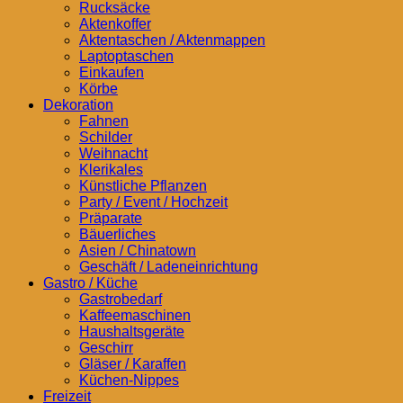
Rucksäcke
Aktenkoffer
Aktentaschen / Aktenmappen
Laptoptaschen
Einkaufen
Körbe
Dekoration
Fahnen
Schilder
Weihnacht
Klerikales
Künstliche Pflanzen
Party / Event / Hochzeit
Präparate
Bäuerliches
Asien / Chinatown
Geschäft / Ladeneinrichtung
Gastro / Küche
Gastrobedarf
Kaffeemaschinen
Haushaltsgeräte
Geschirr
Gläser / Karaffen
Küchen-Nippes
Freizeit