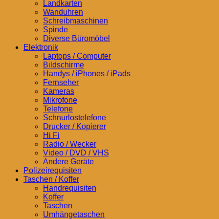
Landkarten
Wanduhren
Schreibmaschinen
Spinde
Diverse Büromöbel
Elektronik
Laptops / Computer
Bildschirme
Handys / iPhones / iPads
Fernseher
Kameras
Mikrofone
Telefone
Schnurlostelefone
Drucker / Kopierer
Hi Fi
Radio / Wecker
Video / DVD / VHS
Andere Geräte
Polizeirequisiten
Taschen / Koffer
Handrequisiten
Koffer
Taschen
Umhängetaschen