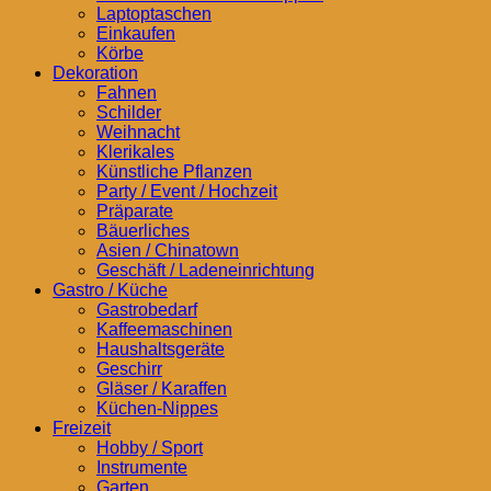
Laptoptaschen
Einkaufen
Körbe
Dekoration
Fahnen
Schilder
Weihnacht
Klerikales
Künstliche Pflanzen
Party / Event / Hochzeit
Präparate
Bäuerliches
Asien / Chinatown
Geschäft / Ladeneinrichtung
Gastro / Küche
Gastrobedarf
Kaffeemaschinen
Haushaltsgeräte
Geschirr
Gläser / Karaffen
Küchen-Nippes
Freizeit
Hobby / Sport
Instrumente
Garten