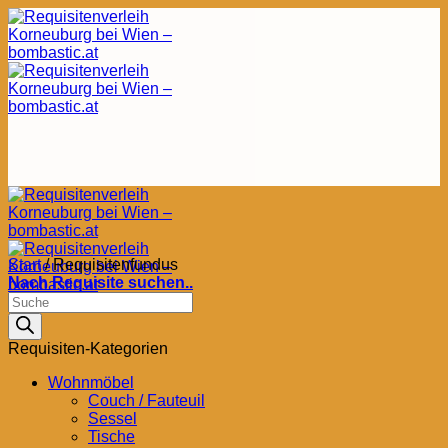
Zum
Inhalt
springen
Start
/
Requisitenfundus
Nach Requisite suchen..
Products
search
Requisiten-Kategorien
Wohnmöbel
Couch / Fauteuil
Sessel
Tische