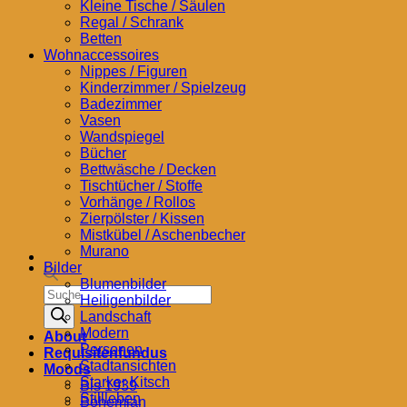
Kleine Tische / Säulen
Regal / Schrank
Betten
Wohnaccessoires
Nippes / Figuren
Kinderzimmer / Spielzeug
Badezimmer
Vasen
Wandspiegel
Bücher
Bettwäsche / Decken
Tischtücher / Stoffe
Vorhänge / Rollos
Zierpölster / Kissen
Mistkübel / Aschenbecher
Murano
Bilder
Blumenbilder
Products
Heiligenbilder
search
Landschaft
Modern
About
Personen
Requisitenfundus
Stadtansichten
Moods
Starker Kitsch
Bis 1939
Stillleben
Bohemian