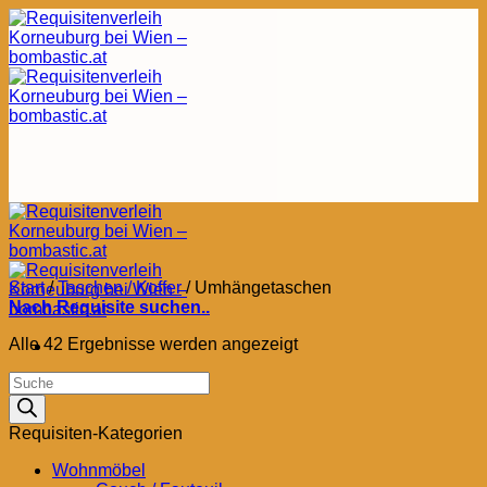
Zum
Inhalt
springen
Start
/
Taschen / Koffer
/
Umhängetaschen
Nach Requisite suchen..
Nach
Alle 42 Ergebnisse werden angezeigt
Aktualität
Products
sortiert
search
Requisiten-Kategorien
Wohnmöbel