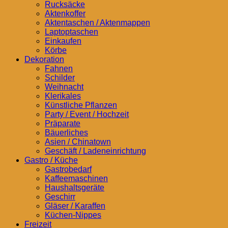
Rucksäcke
Aktenkoffer
Aktentaschen / Aktenmappen
Laptoptaschen
Einkaufen
Körbe
Dekoration
Fahnen
Schilder
Weihnacht
Klerikales
Künstliche Pflanzen
Party / Event / Hochzeit
Präparate
Bäuerliches
Asien / Chinatown
Geschäft / Ladeneinrichtung
Gastro / Küche
Gastrobedarf
Kaffeemaschinen
Haushaltsgeräte
Geschirr
Gläser / Karaffen
Küchen-Nippes
Freizeit