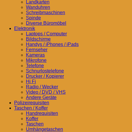
Landkarten
Wanduhren
Schreibmaschinen
Spinde
Diverse Büromöbel
Elektronik
Laptops / Computer
Bildschirme
Handys / iPhones / iPads
Fernseher
Kameras
Mikrofone
Telefone
Schnurlostelefone
Drucker / Kopierer
Hi Fi
Radio / Wecker
Video / DVD / VHS
Andere Geräte
Polizeirequisiten
Taschen / Koffer
Handrequisiten
Koffer
Taschen
Umhängetaschen