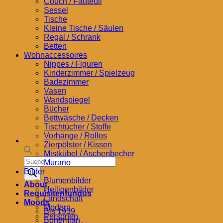
Couch / Fauteuil
Sessel
Tische
Kleine Tische / Säulen
Regal / Schrank
Betten
Wohnaccessoires
Nippes / Figuren
Kinderzimmer / Spielzeug
Badezimmer
Vasen
Wandspiegel
Bücher
Bettwäsche / Decken
Tischtücher / Stoffe
Vorhänge / Rollos
Zierpölster / Kissen
Mistkübel / Aschenbecher
Products
Murano
search
Bilder
Blumenbilder
About
Heiligenbilder
Requisitenfundus
Landschaft
Moods
Modern
Bis 1939
Personen
Bohemian