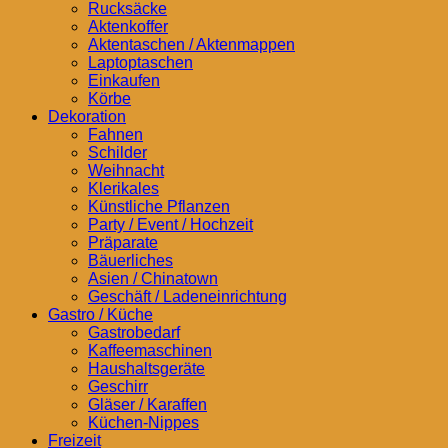
Rucksäcke
Aktenkoffer
Aktentaschen / Aktenmappen
Laptoptaschen
Einkaufen
Körbe
Dekoration
Fahnen
Schilder
Weihnacht
Klerikales
Künstliche Pflanzen
Party / Event / Hochzeit
Präparate
Bäuerliches
Asien / Chinatown
Geschäft / Ladeneinrichtung
Gastro / Küche
Gastrobedarf
Kaffeemaschinen
Haushaltsgeräte
Geschirr
Gläser / Karaffen
Küchen-Nippes
Freizeit