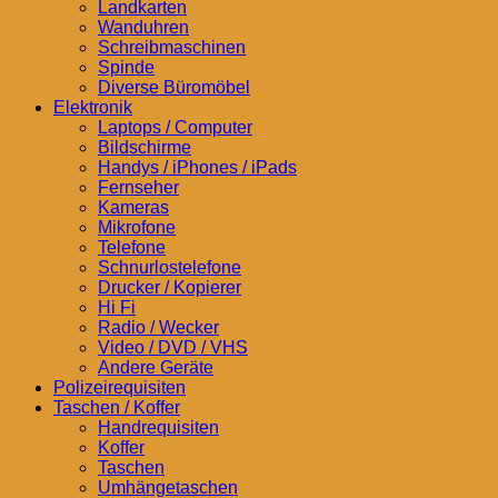
Landkarten
Wanduhren
Schreibmaschinen
Spinde
Diverse Büromöbel
Elektronik
Laptops / Computer
Bildschirme
Handys / iPhones / iPads
Fernseher
Kameras
Mikrofone
Telefone
Schnurlostelefone
Drucker / Kopierer
Hi Fi
Radio / Wecker
Video / DVD / VHS
Andere Geräte
Polizeirequisiten
Taschen / Koffer
Handrequisiten
Koffer
Taschen
Umhängetaschen