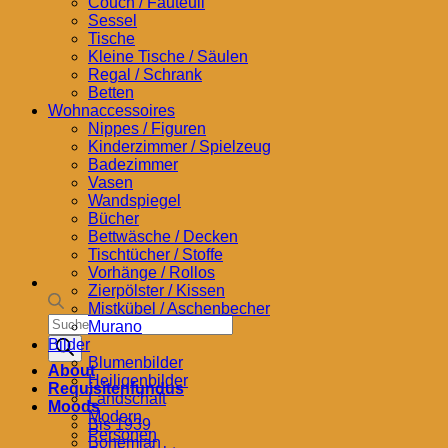
Couch / Fauteuil
Sessel
Tische
Kleine Tische / Säulen
Regal / Schrank
Betten
Wohnaccessoires
Nippes / Figuren
Kinderzimmer / Spielzeug
Badezimmer
Vasen
Wandspiegel
Bücher
Bettwäsche / Decken
Tischtücher / Stoffe
Vorhänge / Rollos
Zierpölster / Kissen
Mistkübel / Aschenbecher
Products
Murano
search
Bilder
Blumenbilder
About
Heiligenbilder
Requisitenfundus
Landschaft
Moods
Modern
Bis 1939
Personen
Bohemian