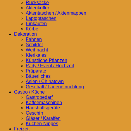
Rucksäcke
Aktenkoffer
Aktentaschen / Aktenmappen
Laptoptaschen
Einkaufen
Körbe
Dekoration
Fahnen
Schilder
Weihnacht
Klerikales
Künstliche Pflanzen
Party / Event / Hochzeit
Präparate
Bäuerliches
Asien / Chinatown
Geschäft / Ladeneinrichtung
Gastro / Küche
Gastrobedarf
Kaffeemaschinen
Haushaltsgeräte
Geschirr
Gläser / Karaffen
Küchen-Nippes
Freizeit