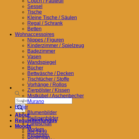
Couch / Fauteuil
Sessel
Tische
Kleine Tische / Säulen
Regal / Schrank
Betten
Wohnaccessoires
Nippes / Figuren
Kinderzimmer / Spielzeug
Badezimmer
Vasen
Wandspiegel
Bücher
Bettwäsche / Decken
Tischtücher / Stoffe
Vorhänge / Rollos
Zierpölster / Kissen
Mistkübel / Aschenbecher
Products
Murano
search
Bilder
Blumenbilder
About
Heiligenbilder
Requisitenfundus
Landschaft
Moods
Modern
Bis 1939
Personen
Bohemian