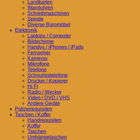
Landkarten
Wanduhren
Schreibmaschinen
Spinde
Diverse Büromöbel
Elektronik
Laptops / Computer
Bildschirme
Handys / iPhones / iPads
Fernseher
Kameras
Mikrofone
Telefone
Schnurlostelefone
Drucker / Kopierer
Hi Fi
Radio / Wecker
Video / DVD / VHS
Andere Geräte
Polizeirequisiten
Taschen / Koffer
Handrequisiten
Koffer
Taschen
Umhängetaschen