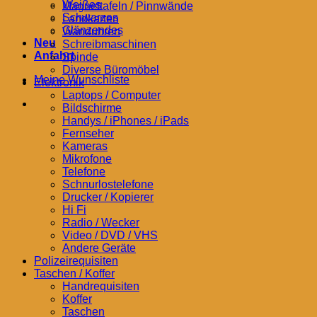
Weißes
Magnettafeln / Pinnwände
Schwarzes
Landkarten
Glänzendes
Wanduhren
Neu
Schreibmaschinen
Anfahrt
Spinde
Diverse Büromöbel
Meine Wunschliste
Elektronik
Laptops / Computer
Bildschirme
Handys / iPhones / iPads
Fernseher
Kameras
Mikrofone
Telefone
Schnurlostelefone
Drucker / Kopierer
Hi Fi
Radio / Wecker
Video / DVD / VHS
Andere Geräte
Polizeirequisiten
Taschen / Koffer
Handrequisiten
Koffer
Taschen