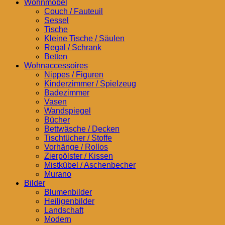
Wohnmöbel
Couch / Fauteuil
Sessel
Tische
Kleine Tische / Säulen
Regal / Schrank
Betten
Wohnaccessoires
Nippes / Figuren
Kinderzimmer / Spielzeug
Badezimmer
Vasen
Wandspiegel
Bücher
Bettwäsche / Decken
Tischtücher / Stoffe
Vorhänge / Rollos
Zierpölster / Kissen
Mistkübel / Aschenbecher
Murano
Bilder
Blumenbilder
Heiligenbilder
Landschaft
Modern