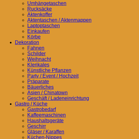
Umhängetaschen
Rucksäcke
Aktenkoffer
Aktentaschen / Aktenmappen
Laptoptaschen
Einkaufen
Körbe
Dekoration
Fahnen
Schilder
Weihnacht
Klerikales
Künstliche Pflanzen
Party / Event / Hochzeit
Präparate
Bäuerliches
Asien / Chinatown
Geschäft / Ladeneinrichtung
Gastro / Küche
Gastrobedarf
Kaffeemaschinen
Haushaltsgeräte
Geschirr
Gläser / Karaffen
Küchen-Nippes