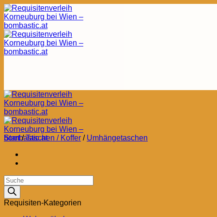
Zum
Inhalt
springen
Start
/
Taschen / Koffer
/
Umhängetaschen
Products
search
Requisiten-Kategorien