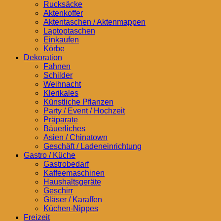
Rucksäcke
Aktenkoffer
Aktentaschen / Aktenmappen
Laptoptaschen
Einkaufen
Körbe
Dekoration
Fahnen
Schilder
Weihnacht
Klerikales
Künstliche Pflanzen
Party / Event / Hochzeit
Präparate
Bäuerliches
Asien / Chinatown
Geschäft / Ladeneinrichtung
Gastro / Küche
Gastrobedarf
Kaffeemaschinen
Haushaltsgeräte
Geschirr
Gläser / Karaffen
Küchen-Nippes
Freizeit