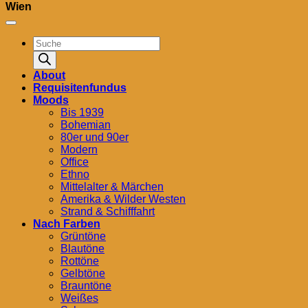
Wien
Products
search
About
Requisitenfundus
Moods
Bis 1939
Bohemian
80er und 90er
Modern
Office
Ethno
Mittelalter & Märchen
Amerika & Wilder Westen
Strand & Schifffahrt
Nach Farben
Grüntöne
Blautöne
Rottöne
Gelbtöne
Brauntöne
Weißes