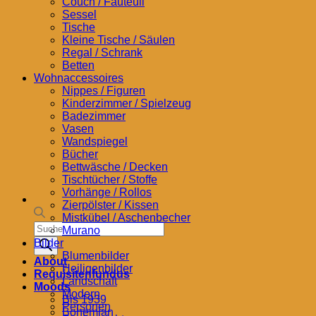
Couch / Fauteuil
Sessel
Tische
Kleine Tische / Säulen
Regal / Schrank
Betten
Wohnaccessoires
Nippes / Figuren
Kinderzimmer / Spielzeug
Badezimmer
Vasen
Wandspiegel
Bücher
Bettwäsche / Decken
Tischtücher / Stoffe
Vorhänge / Rollos
Zierpölster / Kissen
Mistkübel / Aschenbecher
Products
Murano
search
Bilder
Blumenbilder
About
Heiligenbilder
Requisitenfundus
Landschaft
Moods
Modern
Bis 1939
Personen
Bohemian