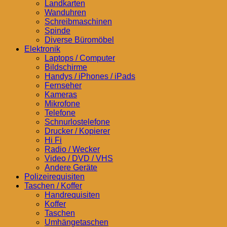
Landkarten
Wanduhren
Schreibmaschinen
Spinde
Diverse Büromöbel
Elektronik
Laptops / Computer
Bildschirme
Handys / iPhones / iPads
Fernseher
Kameras
Mikrofone
Telefone
Schnurlostelefone
Drucker / Kopierer
Hi Fi
Radio / Wecker
Video / DVD / VHS
Andere Geräte
Polizeirequisiten
Taschen / Koffer
Handrequisiten
Koffer
Taschen
Umhängetaschen