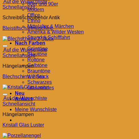
Auf die Wunschliste
80er und 90er
Schnellansicht
Modern
Office
Schreibtischzubehör Antik
Ethno
Mittelalter & Märchen
Bleistiftschärfmaschine
Amerika & Wilder Westen
Strand & Schifffahrt
Nach Farben
Grüntöne
Auf die Wunschliste
Blautöne
Schnellansicht
Rottöne
Gelbtöne
Hängelampen
Brauntöne
Blechschirm, 2 Stück
Weißes
Schwarzes
Glänzendes
Neu
Auf die Wunschliste
Anfahrt
Schnellansicht
Meine Wunschliste
Hängelampen
Kristall Glas Luster