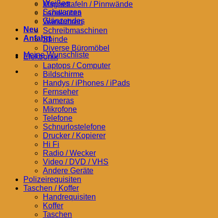
Weißes
Magnettafeln / Pinnwände
Schwarzes
Landkarten
Glänzendes
Wanduhren
Neu
Schreibmaschinen
Anfahrt
Spinde
Diverse Büromöbel
Meine Wunschliste
Elektronik
Laptops / Computer
Bildschirme
Handys / iPhones / iPads
Fernseher
Kameras
Mikrofone
Telefone
Schnurlostelefone
Drucker / Kopierer
Hi Fi
Radio / Wecker
Video / DVD / VHS
Andere Geräte
Polizeirequisiten
Taschen / Koffer
Handrequisiten
Koffer
Taschen