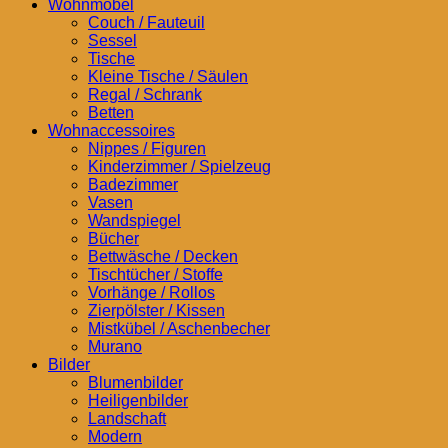
Wohnmöbel
Couch / Fauteuil
Sessel
Tische
Kleine Tische / Säulen
Regal / Schrank
Betten
Wohnaccessoires
Nippes / Figuren
Kinderzimmer / Spielzeug
Badezimmer
Vasen
Wandspiegel
Bücher
Bettwäsche / Decken
Tischtücher / Stoffe
Vorhänge / Rollos
Zierpölster / Kissen
Mistkübel / Aschenbecher
Murano
Bilder
Blumenbilder
Heiligenbilder
Landschaft
Modern