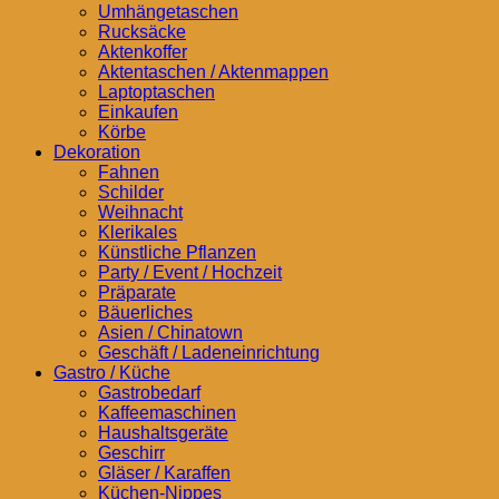
Umhängetaschen
Rucksäcke
Aktenkoffer
Aktentaschen / Aktenmappen
Laptoptaschen
Einkaufen
Körbe
Dekoration
Fahnen
Schilder
Weihnacht
Klerikales
Künstliche Pflanzen
Party / Event / Hochzeit
Präparate
Bäuerliches
Asien / Chinatown
Geschäft / Ladeneinrichtung
Gastro / Küche
Gastrobedarf
Kaffeemaschinen
Haushaltsgeräte
Geschirr
Gläser / Karaffen
Küchen-Nippes