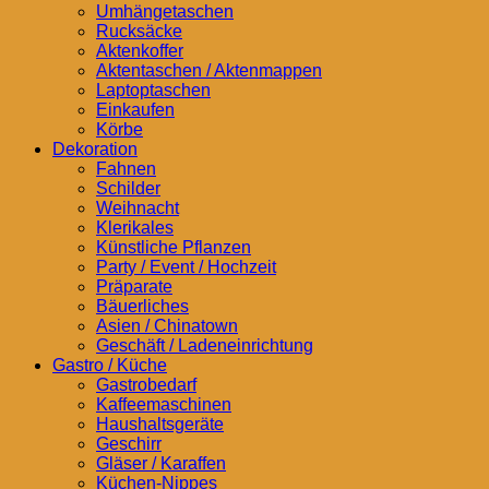
Umhängetaschen
Rucksäcke
Aktenkoffer
Aktentaschen / Aktenmappen
Laptoptaschen
Einkaufen
Körbe
Dekoration
Fahnen
Schilder
Weihnacht
Klerikales
Künstliche Pflanzen
Party / Event / Hochzeit
Präparate
Bäuerliches
Asien / Chinatown
Geschäft / Ladeneinrichtung
Gastro / Küche
Gastrobedarf
Kaffeemaschinen
Haushaltsgeräte
Geschirr
Gläser / Karaffen
Küchen-Nippes