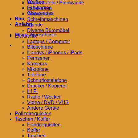
Weißes
Magnettafeln / Pinnwände
Schwarzes
Landkarten
Glänzendes
Wanduhren
Neu
Schreibmaschinen
Anfahrt
Spinde
Diverse Büromöbel
Meine Wunschliste
Elektronik
Laptops / Computer
Bildschirme
Handys / iPhones / iPads
Fernseher
Kameras
Mikrofone
Telefone
Schnurlostelefone
Drucker / Kopierer
Hi Fi
Radio / Wecker
Video / DVD / VHS
Andere Geräte
Polizeirequisiten
Taschen / Koffer
Handrequisiten
Koffer
Taschen