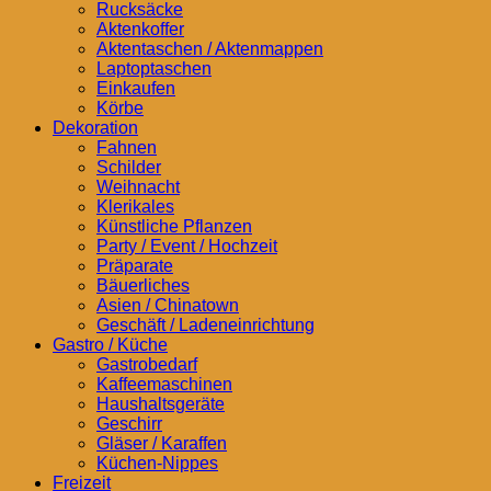
Rucksäcke
Aktenkoffer
Aktentaschen / Aktenmappen
Laptoptaschen
Einkaufen
Körbe
Dekoration
Fahnen
Schilder
Weihnacht
Klerikales
Künstliche Pflanzen
Party / Event / Hochzeit
Präparate
Bäuerliches
Asien / Chinatown
Geschäft / Ladeneinrichtung
Gastro / Küche
Gastrobedarf
Kaffeemaschinen
Haushaltsgeräte
Geschirr
Gläser / Karaffen
Küchen-Nippes
Freizeit