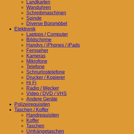
Landkarten
Wanduhren
Schreibmaschinen
Spinde
Diverse Büromöbel
Elektronik
Laptops / Computer
Bildschirme
Handys / iPhones / iPads
Fernseher
Kameras
Mikrofone
Telefone
Schnurlostelefone
Drucker / Kopierer
Hi Fi
Radio / Wecker
Video / DVD / VHS
Andere Geräte
Polizeirequisiten
Taschen / Koffer
Handrequisiten
Koffer
Taschen
Umhängetaschen