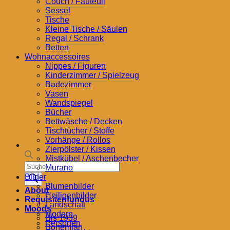
Couch / Fauteuil
Sessel
Tische
Kleine Tische / Säulen
Regal / Schrank
Betten
Wohnaccessoires
Nippes / Figuren
Kinderzimmer / Spielzeug
Badezimmer
Vasen
Wandspiegel
Bücher
Bettwäsche / Decken
Tischtücher / Stoffe
Vorhänge / Rollos
Zierpölster / Kissen
Mistkübel / Aschenbecher
Products
Murano
search
Bilder
Blumenbilder
About
Heiligenbilder
Requisitenfundus
Landschaft
Moods
Modern
Bis 1939
Personen
Bohemian