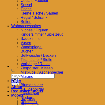
Couch / Fauteuil
Sessel
Tische
Kleine Tische / Säulen
Regal / Schrank
Betten
Wohnaccessoires
Nippes / Figuren
Kinderzimmer / Spielzeug
Badezimmer
Vasen
Wandspiegel
Bücher
Bettwäsche / Decken
Tischtücher / Stoffe
Vorhänge / Rollos
Zierpölster / Kissen
Mistkübel / Aschenbecher
Products
Murano
search
Bilder
Blumenbilder
About
Heiligenbilder
Requisitenfundus
Landschaft
Moods
Modern
Bis 1939
Personen
Bohemian