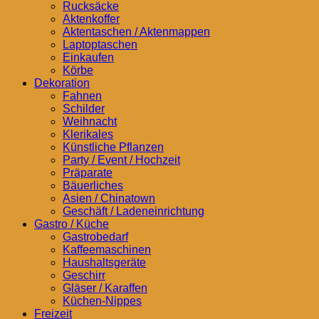
Rucksäcke
Aktenkoffer
Aktentaschen / Aktenmappen
Laptoptaschen
Einkaufen
Körbe
Dekoration
Fahnen
Schilder
Weihnacht
Klerikales
Künstliche Pflanzen
Party / Event / Hochzeit
Präparate
Bäuerliches
Asien / Chinatown
Geschäft / Ladeneinrichtung
Gastro / Küche
Gastrobedarf
Kaffeemaschinen
Haushaltsgeräte
Geschirr
Gläser / Karaffen
Küchen-Nippes
Freizeit