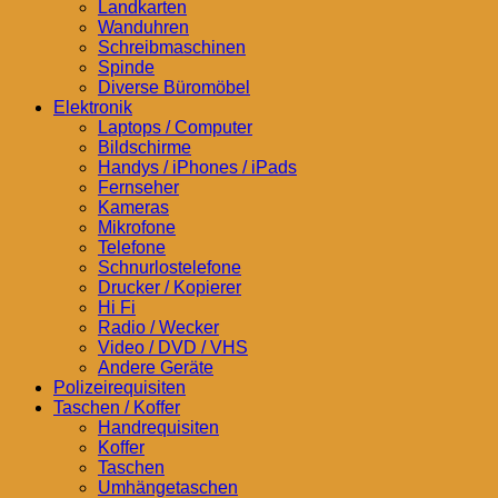
Landkarten
Wanduhren
Schreibmaschinen
Spinde
Diverse Büromöbel
Elektronik
Laptops / Computer
Bildschirme
Handys / iPhones / iPads
Fernseher
Kameras
Mikrofone
Telefone
Schnurlostelefone
Drucker / Kopierer
Hi Fi
Radio / Wecker
Video / DVD / VHS
Andere Geräte
Polizeirequisiten
Taschen / Koffer
Handrequisiten
Koffer
Taschen
Umhängetaschen