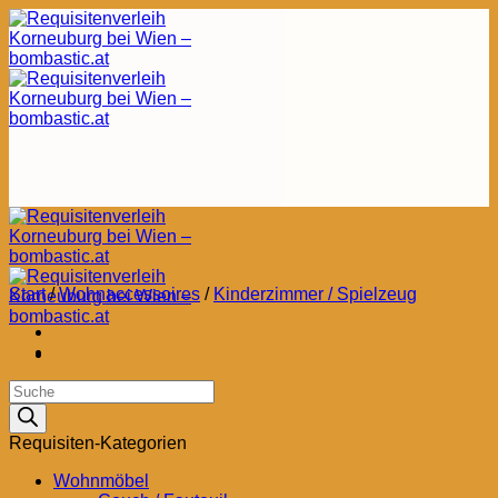
Zum
Inhalt
springen
Start
/
Wohnaccessoires
/
Kinderzimmer / Spielzeug
Products
search
Requisiten-Kategorien
Wohnmöbel