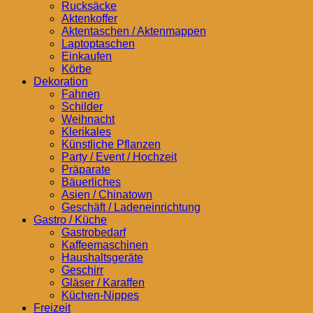
Rucksäcke
Aktenkoffer
Aktentaschen / Aktenmappen
Laptoptaschen
Einkaufen
Körbe
Dekoration
Fahnen
Schilder
Weihnacht
Klerikales
Künstliche Pflanzen
Party / Event / Hochzeit
Präparate
Bäuerliches
Asien / Chinatown
Geschäft / Ladeneinrichtung
Gastro / Küche
Gastrobedarf
Kaffeemaschinen
Haushaltsgeräte
Geschirr
Gläser / Karaffen
Küchen-Nippes
Freizeit