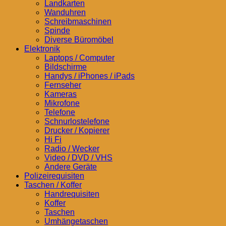
Landkarten
Wanduhren
Schreibmaschinen
Spinde
Diverse Büromöbel
Elektronik
Laptops / Computer
Bildschirme
Handys / iPhones / iPads
Fernseher
Kameras
Mikrofone
Telefone
Schnurlostelefone
Drucker / Kopierer
Hi Fi
Radio / Wecker
Video / DVD / VHS
Andere Geräte
Polizeirequisiten
Taschen / Koffer
Handrequisiten
Koffer
Taschen
Umhängetaschen