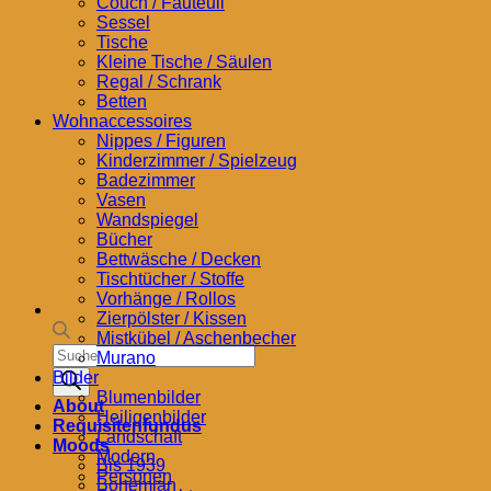
Couch / Fauteuil
Sessel
Tische
Kleine Tische / Säulen
Regal / Schrank
Betten
Wohnaccessoires
Nippes / Figuren
Kinderzimmer / Spielzeug
Badezimmer
Vasen
Wandspiegel
Bücher
Bettwäsche / Decken
Tischtücher / Stoffe
Vorhänge / Rollos
Zierpölster / Kissen
Mistkübel / Aschenbecher
Products
Murano
search
Bilder
Blumenbilder
About
Heiligenbilder
Requisitenfundus
Landschaft
Moods
Modern
Bis 1939
Personen
Bohemian