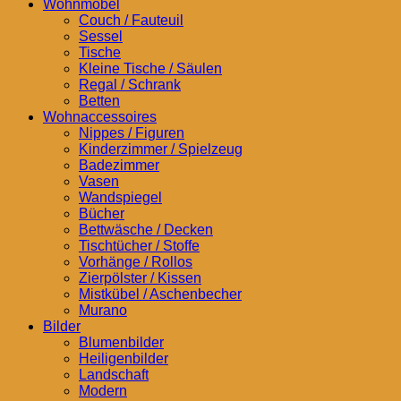
Wohnmöbel
Couch / Fauteuil
Sessel
Tische
Kleine Tische / Säulen
Regal / Schrank
Betten
Wohnaccessoires
Nippes / Figuren
Kinderzimmer / Spielzeug
Badezimmer
Vasen
Wandspiegel
Bücher
Bettwäsche / Decken
Tischtücher / Stoffe
Vorhänge / Rollos
Zierpölster / Kissen
Mistkübel / Aschenbecher
Murano
Bilder
Blumenbilder
Heiligenbilder
Landschaft
Modern