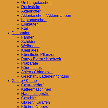
Umhängetaschen
Rucksäcke
Aktenkoffer
Aktentaschen / Aktenmappen
Laptoptaschen
Einkaufen
Körbe
Dekoration
Fahnen
Schilder
Weihnacht
Klerikales
Künstliche Pflanzen
Party / Event / Hochzeit
Präparate
Bäuerliches
Asien / Chinatown
Geschäft / Ladeneinrichtung
Gastro / Küche
Gastrobedarf
Kaffeemaschinen
Haushaltsgeräte
Geschirr
Gläser / Karaffen
Küchen-Nippes