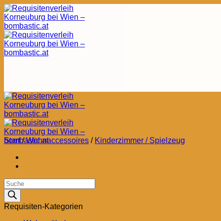
Zum
Inhalt
springen
Start
/
Wohnaccessoires
/
Kinderzimmer / Spielzeug
Products
search
Requisiten-Kategorien