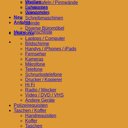
Weißes
Magnettafeln / Pinnwände
Schwarzes
Landkarten
Glänzendes
Wanduhren
Neu
Schreibmaschinen
Anfahrt
Spinde
Diverse Büromöbel
Meine Wunschliste
Elektronik
Laptops / Computer
Bildschirme
Handys / iPhones / iPads
Fernseher
Kameras
Mikrofone
Telefone
Schnurlostelefone
Drucker / Kopierer
Hi Fi
Radio / Wecker
Video / DVD / VHS
Andere Geräte
Polizeirequisiten
Taschen / Koffer
Handrequisiten
Koffer
Taschen