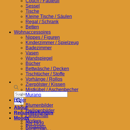
Couch / Fauteuil
Sessel
Tische
Kleine Tische / Säulen
Regal / Schrank
Betten
Wohnaccessoires
Nippes / Figuren
Kinderzimmer / Spielzeug
Badezimmer
Vasen
Wandspiegel
Bücher
Bettwäsche / Decken
Tischtücher / Stoffe
Vorhänge / Rollos
Zierpölster / Kissen
Mistkübel / Aschenbecher
Products
Murano
search
Bilder
Blumenbilder
About
Heiligenbilder
Requisitenfundus
Landschaft
Moods
Modern
Bis 1939
Personen
Bohemian