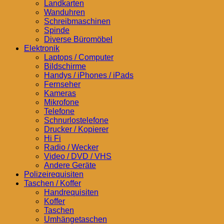
Landkarten
Wanduhren
Schreibmaschinen
Spinde
Diverse Büromöbel
Elektronik
Laptops / Computer
Bildschirme
Handys / iPhones / iPads
Fernseher
Kameras
Mikrofone
Telefone
Schnurlostelefone
Drucker / Kopierer
Hi Fi
Radio / Wecker
Video / DVD / VHS
Andere Geräte
Polizeirequisiten
Taschen / Koffer
Handrequisiten
Koffer
Taschen
Umhängetaschen