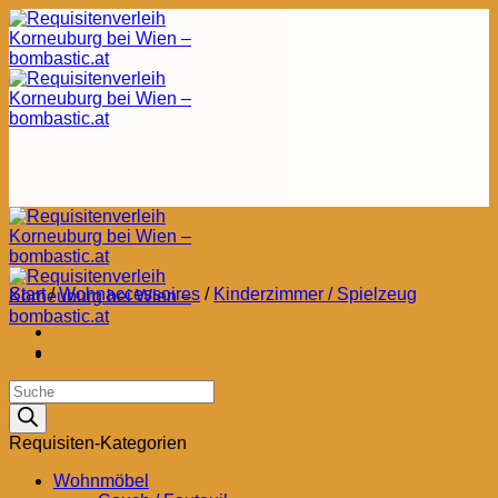
Zum
Inhalt
springen
Start
/
Wohnaccessoires
/
Kinderzimmer / Spielzeug
Products
search
Requisiten-Kategorien
Wohnmöbel