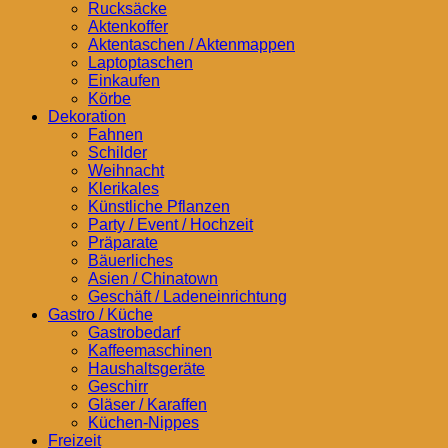
Rucksäcke
Aktenkoffer
Aktentaschen / Aktenmappen
Laptoptaschen
Einkaufen
Körbe
Dekoration
Fahnen
Schilder
Weihnacht
Klerikales
Künstliche Pflanzen
Party / Event / Hochzeit
Präparate
Bäuerliches
Asien / Chinatown
Geschäft / Ladeneinrichtung
Gastro / Küche
Gastrobedarf
Kaffeemaschinen
Haushaltsgeräte
Geschirr
Gläser / Karaffen
Küchen-Nippes
Freizeit