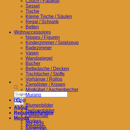
Couch / Fauteuil
Sessel
Tische
Kleine Tische / Säulen
Regal / Schrank
Betten
Wohnaccessoires
Nippes / Figuren
Kinderzimmer / Spielzeug
Badezimmer
Vasen
Wandspiegel
Bücher
Bettwäsche / Decken
Tischtücher / Stoffe
Vorhänge / Rollos
Zierpölster / Kissen
Mistkübel / Aschenbecher
Products
Murano
search
Bilder
Blumenbilder
About
Heiligenbilder
Requisitenfundus
Landschaft
Moods
Modern
Bis 1939
Personen
Bohemian