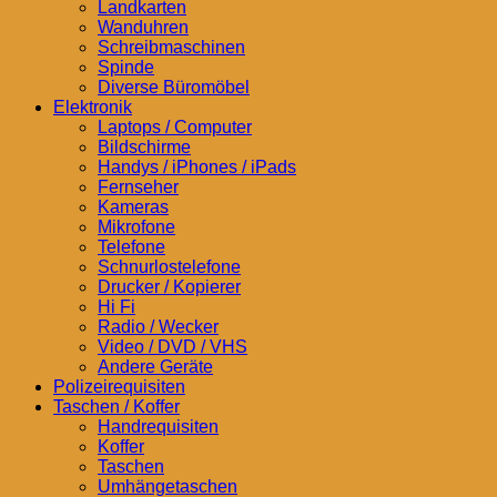
Landkarten
Wanduhren
Schreibmaschinen
Spinde
Diverse Büromöbel
Elektronik
Laptops / Computer
Bildschirme
Handys / iPhones / iPads
Fernseher
Kameras
Mikrofone
Telefone
Schnurlostelefone
Drucker / Kopierer
Hi Fi
Radio / Wecker
Video / DVD / VHS
Andere Geräte
Polizeirequisiten
Taschen / Koffer
Handrequisiten
Koffer
Taschen
Umhängetaschen