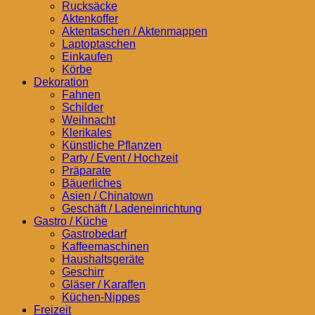
Rucksäcke
Aktenkoffer
Aktentaschen / Aktenmappen
Laptoptaschen
Einkaufen
Körbe
Dekoration
Fahnen
Schilder
Weihnacht
Klerikales
Künstliche Pflanzen
Party / Event / Hochzeit
Präparate
Bäuerliches
Asien / Chinatown
Geschäft / Ladeneinrichtung
Gastro / Küche
Gastrobedarf
Kaffeemaschinen
Haushaltsgeräte
Geschirr
Gläser / Karaffen
Küchen-Nippes
Freizeit