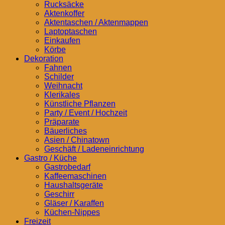
Rucksäcke
Aktenkoffer
Aktentaschen / Aktenmappen
Laptoptaschen
Einkaufen
Körbe
Dekoration
Fahnen
Schilder
Weihnacht
Klerikales
Künstliche Pflanzen
Party / Event / Hochzeit
Präparate
Bäuerliches
Asien / Chinatown
Geschäft / Ladeneinrichtung
Gastro / Küche
Gastrobedarf
Kaffeemaschinen
Haushaltsgeräte
Geschirr
Gläser / Karaffen
Küchen-Nippes
Freizeit