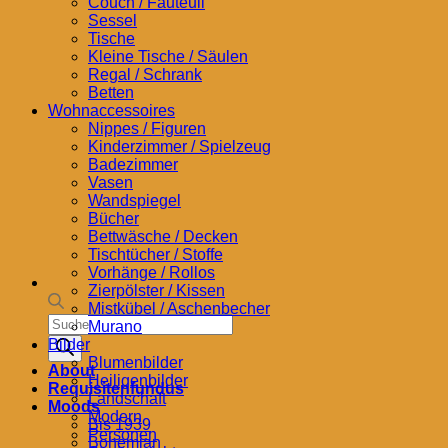
Couch / Fauteuil
Sessel
Tische
Kleine Tische / Säulen
Regal / Schrank
Betten
Wohnaccessoires
Nippes / Figuren
Kinderzimmer / Spielzeug
Badezimmer
Vasen
Wandspiegel
Bücher
Bettwäsche / Decken
Tischtücher / Stoffe
Vorhänge / Rollos
Zierpölster / Kissen
Mistkübel / Aschenbecher
Products
Murano
search
Bilder
Blumenbilder
About
Heiligenbilder
Requisitenfundus
Landschaft
Moods
Modern
Bis 1939
Personen
Bohemian