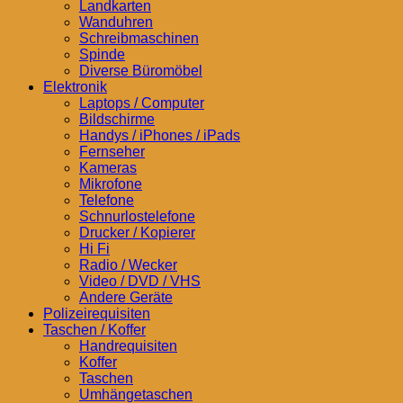
Landkarten
Wanduhren
Schreibmaschinen
Spinde
Diverse Büromöbel
Elektronik
Laptops / Computer
Bildschirme
Handys / iPhones / iPads
Fernseher
Kameras
Mikrofone
Telefone
Schnurlostelefone
Drucker / Kopierer
Hi Fi
Radio / Wecker
Video / DVD / VHS
Andere Geräte
Polizeirequisiten
Taschen / Koffer
Handrequisiten
Koffer
Taschen
Umhängetaschen