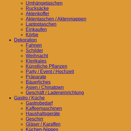
Umhängetaschen
Rucksäcke
Aktenkoffer
Aktentaschen / Aktenmappen
Laptoptaschen
Einkaufen
Körbe
Dekoration
Fahnen
Schilder
Weihnacht
Klerikales
Künstliche Pflanzen
Party / Event / Hochzeit
Präparate
Bäuerliches
Asien / Chinatown
Geschäft / Ladeneinrichtung
Gastro / Küche
Gastrobedarf
Kaffeemaschinen
Haushaltsgeräte
Geschirr
Gläser / Karaffen
Küchen-Nippes