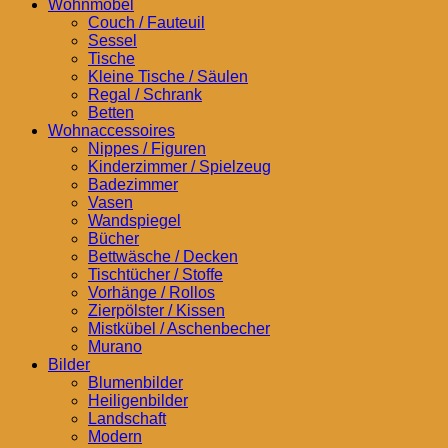
Wohnmöbel
Couch / Fauteuil
Sessel
Tische
Kleine Tische / Säulen
Regal / Schrank
Betten
Wohnaccessoires
Nippes / Figuren
Kinderzimmer / Spielzeug
Badezimmer
Vasen
Wandspiegel
Bücher
Bettwäsche / Decken
Tischtücher / Stoffe
Vorhänge / Rollos
Zierpölster / Kissen
Mistkübel / Aschenbecher
Murano
Bilder
Blumenbilder
Heiligenbilder
Landschaft
Modern