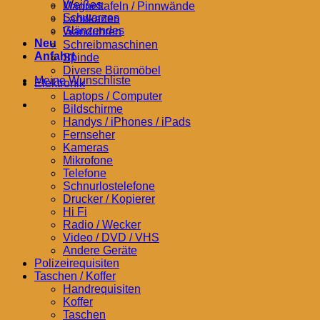
Weißes
Magnettafeln / Pinnwände
Schwarzes
Landkarten
Glänzendes
Wanduhren
Neu
Schreibmaschinen
Anfahrt
Spinde
Diverse Büromöbel
Meine Wunschliste
Elektronik
Laptops / Computer
Bildschirme
Handys / iPhones / iPads
Fernseher
Kameras
Mikrofone
Telefone
Schnurlostelefone
Drucker / Kopierer
Hi Fi
Radio / Wecker
Video / DVD / VHS
Andere Geräte
Polizeirequisiten
Taschen / Koffer
Handrequisiten
Koffer
Taschen