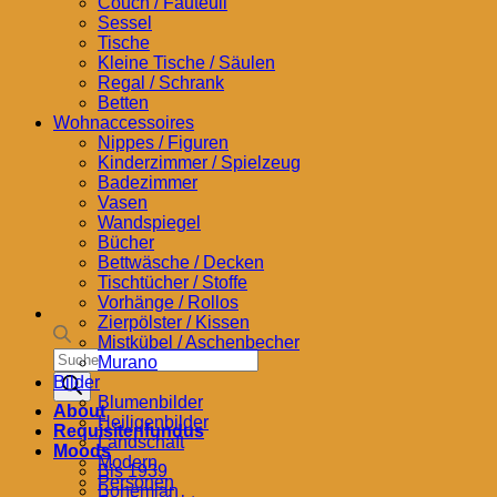
Couch / Fauteuil
Sessel
Tische
Kleine Tische / Säulen
Regal / Schrank
Betten
Wohnaccessoires
Nippes / Figuren
Kinderzimmer / Spielzeug
Badezimmer
Vasen
Wandspiegel
Bücher
Bettwäsche / Decken
Tischtücher / Stoffe
Vorhänge / Rollos
Zierpölster / Kissen
Mistkübel / Aschenbecher
Products
Murano
search
Bilder
Blumenbilder
About
Heiligenbilder
Requisitenfundus
Landschaft
Moods
Modern
Bis 1939
Personen
Bohemian