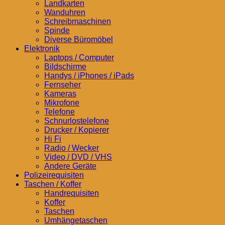
Landkarten
Wanduhren
Schreibmaschinen
Spinde
Diverse Büromöbel
Elektronik
Laptops / Computer
Bildschirme
Handys / iPhones / iPads
Fernseher
Kameras
Mikrofone
Telefone
Schnurlostelefone
Drucker / Kopierer
Hi Fi
Radio / Wecker
Video / DVD / VHS
Andere Geräte
Polizeirequisiten
Taschen / Koffer
Handrequisiten
Koffer
Taschen
Umhängetaschen