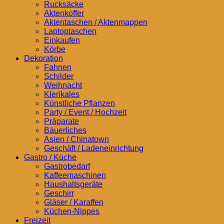
Rucksäcke
Aktenkoffer
Aktentaschen / Aktenmappen
Laptoptaschen
Einkaufen
Körbe
Dekoration
Fahnen
Schilder
Weihnacht
Klerikales
Künstliche Pflanzen
Party / Event / Hochzeit
Präparate
Bäuerliches
Asien / Chinatown
Geschäft / Ladeneinrichtung
Gastro / Küche
Gastrobedarf
Kaffeemaschinen
Haushaltsgeräte
Geschirr
Gläser / Karaffen
Küchen-Nippes
Freizeit