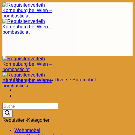
Zum
Inhalt
springen
Start
/
Büroausstattung
/
Diverse Büromöbel
Products
search
Requisiten-Kategorien
Wohnmöbel