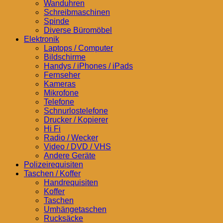
Wanduhren
Schreibmaschinen
Spinde
Diverse Büromöbel
Elektronik
Laptops / Computer
Bildschirme
Handys / iPhones / iPads
Fernseher
Kameras
Mikrofone
Telefone
Schnurlostelefone
Drucker / Kopierer
Hi Fi
Radio / Wecker
Video / DVD / VHS
Andere Geräte
Polizeirequisiten
Taschen / Koffer
Handrequisiten
Koffer
Taschen
Umhängetaschen
Rucksäcke