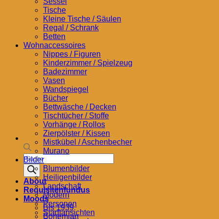
Sessel
Tische
Kleine Tische / Säulen
Regal / Schrank
Betten
Wohnaccessoires
Nippes / Figuren
Kinderzimmer / Spielzeug
Badezimmer
Vasen
Wandspiegel
Bücher
Bettwäsche / Decken
Tischtücher / Stoffe
Vorhänge / Rollos
Zierpölster / Kissen
Mistkübel / Aschenbecher
Murano
Products
Bilder
search
Blumenbilder
Heiligenbilder
About
Landschaft
Requisitenfundus
Modern
Moods
Personen
Bis 1939
Stadtansichten
Bohemian