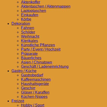
Aktenkoffer
Aktentaschen / Aktenmappen
Laptoptaschen
Einkaufen
Körbe
Dekoration
Fahnen
Schilder
Weihnacht
Klerikales
Künstliche Pflanzen
Party / Event / Hochzeit
Präparate
Bäuerliches
Asien / Chinatown
Geschäft / Ladeneinrichtung
Gastro / Küche
Gastrobedarf
Kaffeemaschinen
Haushaltsgeräte
Geschirr
Gläser / Karaffen
Küchen-Nippes
Freizeit
Hobby / Sport