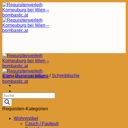
Zum
Inhalt
springen
Start
/
Büroausstattung
/
Schreibtische
Products
search
Requisiten-Kategorien
Wohnmöbel
Couch / Fauteuil