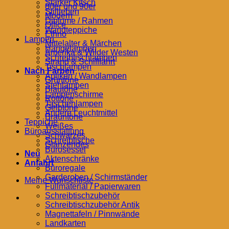
Starker Kitsch
80er und 90er
Stillleben
Modern
Diplome / Rahmen
Office
Wandteppiche
Ethno
Lampen
Mittelalter & Märchen
Hängelampen
Amerika & Wilder Westen
Schreibtischlampen
Strand & Schifffahrt
Tischlampen
Nach Farben
Apliken / Wandlampen
Grüntöne
Stehlampen
Blautöne
Lampenschirme
Rottöne
Taschenlampen
Gelbtöne
Andere Leuchtmittel
Brauntöne
Teppiche
Weißes
Büroausstattung
Schwarzes
Schreibtische
Glänzendes
Bürosessel
Neu
Aktenschränke
Anfahrt
Büroregale
Garderoben / Schirmständer
Meine Wunschliste
Füllmaterial / Papierwaren
Schreibtischzubehör
Schreibtischzubehör Antik
Magnettafeln / Pinnwände
Landkarten