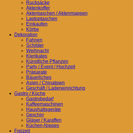
Rucksäcke
Aktenkoffer
Aktentaschen / Aktenmappen
Laptoptaschen
Einkaufen
Körbe
Dekoration
Fahnen
Schilder
Weihnacht
Klerikales
Künstliche Pflanzen
Party / Event / Hochzeit
Präparate
Bäuerliches
Asien / Chinatown
Geschäft / Ladeneinrichtung
Gastro / Küche
Gastrobedarf
Kaffeemaschinen
Haushaltsgeräte
Geschirr
Gläser / Karaffen
Küchen-Nippes
Freizeit