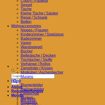
Couch / Fauteuil
Sessel
Tische
Kleine Tische / Säulen
Regal / Schrank
Betten
Wohnaccessoires
Nippes / Figuren
Kinderzimmer / Spielzeug
Badezimmer
Vasen
Wandspiegel
Bücher
Bettwäsche / Decken
Tischtücher / Stoffe
Vorhänge / Rollos
Zierpölster / Kissen
Mistkübel / Aschenbecher
Products
Murano
search
Bilder
Blumenbilder
About
Heiligenbilder
Requisitenfundus
Landschaft
Moods
Modern
Bis 1939
Personen
Bohemian