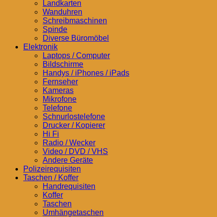
Landkarten
Wanduhren
Schreibmaschinen
Spinde
Diverse Büromöbel
Elektronik
Laptops / Computer
Bildschirme
Handys / iPhones / iPads
Fernseher
Kameras
Mikrofone
Telefone
Schnurlostelefone
Drucker / Kopierer
Hi Fi
Radio / Wecker
Video / DVD / VHS
Andere Geräte
Polizeirequisiten
Taschen / Koffer
Handrequisiten
Koffer
Taschen
Umhängetaschen