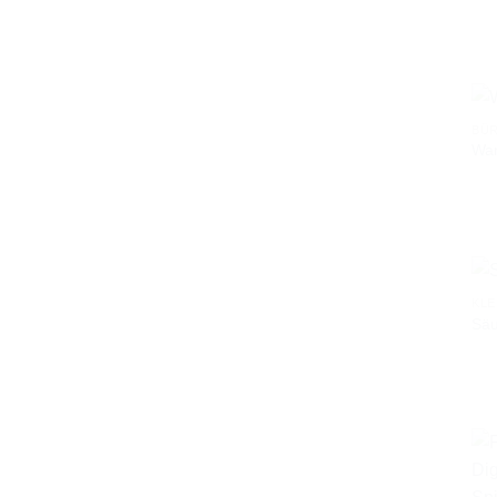
BÜ
War
KLE
Säu