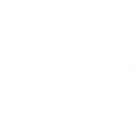
DI
Akt
HÄ
Hän
Gla
SCH
Sch