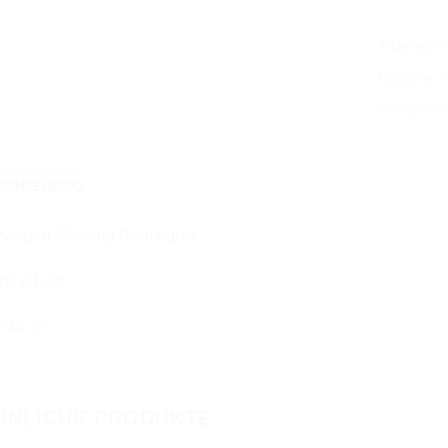
Artikelnum
Kategorie:
K
Schlagwört
SCHREIBUNG
rwagen Messing Rauchglas
he 64 cm
 44 cm
HNLICHE PRODUKTE