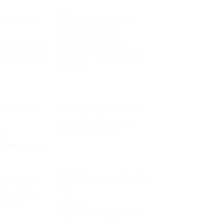
ER / SPIELZEUG
SCHREIBTISCHLAMPEN
Artemide Ptolemeo Silber,
er Uhr Walfisch
AUF DIE
AUF DIE
20 Stück
WUNSCHLISTE
WUNSCHLISTE
KLEINE TISCHE / SÄULEN
Säule, Blumentisch
CHE
Wittman Tisch
AUF DIE
AUF DIE
WUNSCHLISTE
WUNSCHLISTE
HE / SÄULEN
Vollholz
TEPPICHE
#26 Teppich, 150 x 80 cm
AUF DIE
AUF DIE