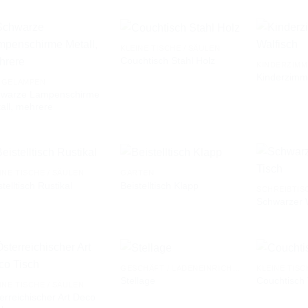
KLEINE TISCHE / SÄULEN
Couchtisch Stahl Holz
KINDERZIMM
Kinderzimm
AUF DIE
AUF DIE
NGELAMPEN
WUNSCHLISTE
WUNSCHLISTE
hwarze Lampenschirme
all, mehrere
INE TISCHE / SÄULEN
GARTEN
stelltisch Rustikal
Beistelltisch Klapp
SCHREIBTIS
Schwarzer 
AUF DIE
AUF DIE
WUNSCHLISTE
WUNSCHLISTE
GESCHÄFT / LADENEINRICHTUNG
KLEINE TISC
Stellage
Couchtisch 
INE TISCHE / SÄULEN
erreichischer Art Deco
AUF DIE
AUF DIE