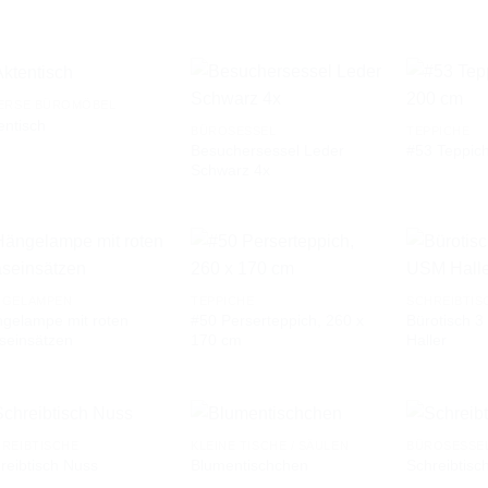
WUNSCHLISTE
WUNSCHLISTE
VERSE BÜROMÖBEL
entisch
BÜROSESSEL
TEPPICHE
Besuchersessel Leder
#53 Teppic
AUF DIE
AUF DIE
Schwarz 4x
WUNSCHLISTE
WUNSCHLISTE
NGELAMPEN
TEPPICHE
SCHREIBTIS
gelampe mit roten
#50 Perserteppich, 260 x
Bürotisch 
AUF DIE
AUF DIE
seinsätzen
170 cm
Haller
WUNSCHLISTE
WUNSCHLISTE
REIBTISCHE
KLEINE TISCHE / SÄULEN
BÜROSESSE
reibtisch Nuss
Blumentischchen
Schreibtisc