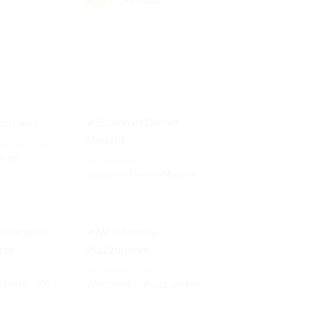
AUF DIE
AUF DIE
WUNSCHLISTE
WUNSCHLISTE
HE / SÄULEN
Ikea
BADEZIMMER
Stummer Diener Modern
AUF DIE
AUF DIE
WUNSCHLISTE
WUNSCHLISTE
ARBEITSMATERIAL
eppich, 300 x
Wischmobs, Putzzubehör
AUF DIE
AUF DIE
WUNSCHLISTE
WUNSCHLISTE