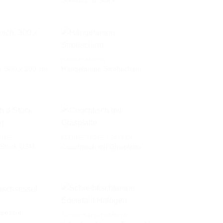
WUNSCHLISTE
WUNSCHLISTE
HÄNGELAMPEN
h, 300 x 200 cm
Hängelampe Strohschirm
AUF DIE
AUF DIE
WUNSCHLISTE
WUNSCHLISTE
CHE
KLEINE TISCHE / SÄULEN
3 Stück USM
Couchtisch mit Glasplatte
AUF DIE
AUF DIE
WUNSCHLISTE
WUNSCHLISTE
L
hsessel
SCHREIBTISCHLAMPEN