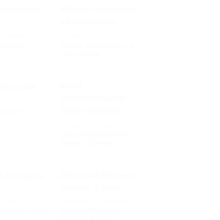
CHLAMPEN
SCHREIBTISCHE
hte Neon
Großer Schreibtisch mit
AUF DIE
AUF DIE
Chromfüßen
WUNSCHLISTE
WUNSCHLISTE
TE
chpulte
AUF DIE
AUF DIE
SCHREIBTISCHLAMPEN
WUNSCHLISTE
WUNSCHLISTE
Led Schreibtischlampe
Modern Edelstahl
UISITEN
SCHREIBTISCHLAMPEN
Artemide Ptolemeo
nkelgrau metall
AUF DIE
AUF DIE
Schwarz, 5 Stück