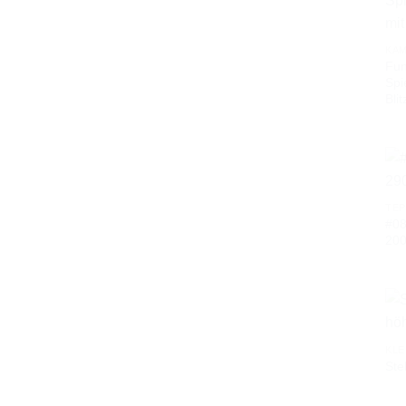
KA
Fun
Spi
Bli
TEP
#08
20
KLE
Ste