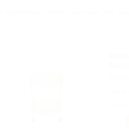
T
REQUISITENFUNDUS
MOODS
NACH FARBEN
NEU
ANFA
len
Barw
Rauc
Barwagen
AUF DIE
WUNSCHLISTE
Höhe 64 
Dm 44 c