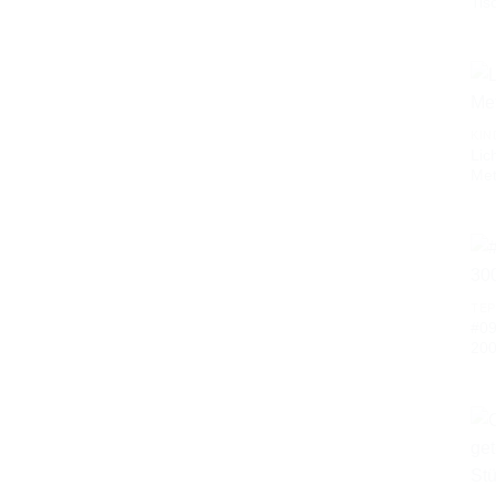
Tis
KIN
Lic
Met
TEP
#09
20