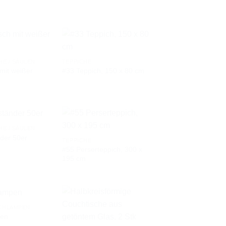
WUNSCHLISTE
WUNSCHLISTE
HE / SÄULEN
TEPPICHE
mit weißer
#33 Teppich, 150 x 80 cm
AUF DIE
AUF DIE
WUNSCHLISTE
WUNSCHLISTE
HE / SÄULEN
der 50er
TEPPICHE
#55 Perserteppich, 300 x
AUF DIE
AUF DIE
195 cm
WUNSCHLISTE
WUNSCHLISTE
CHLAMPEN
en