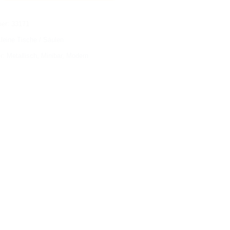
mer:
33171
leine Tische / Säulen
er:
Metallisch
,
Minibar
,
Modern