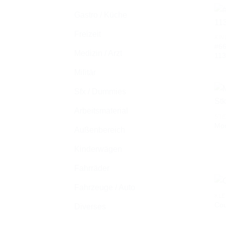
Gastro / Küche
Freizeit
KIN
#66
Medizin / Arzt
11
Militär
Sfx / Dummies
Arbeitsmaterial
ST
Mod
Außenbereich
Kinderwägen
Fahrräder
Fahrzeuge / Auto
KLE
Cou
Diverses