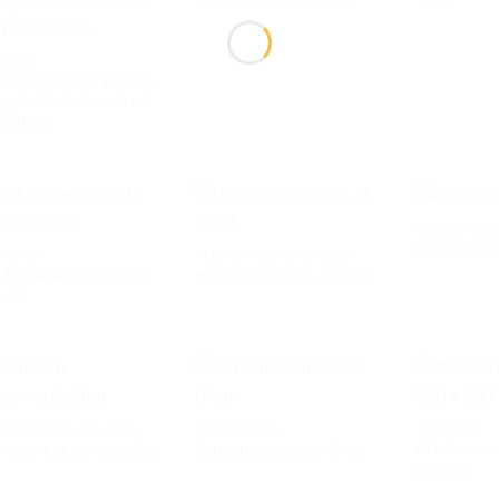
AUF DIE
AUF DIE
WUNSCHLISTE
WUNSCHLISTE
MERAS
ktionstüchtige Digitale
egelreflexkameras mit
tz 20 Stk
KLEINE TISC
Couchtisch 
PICHE
KLEINE TISCHE / SÄULEN
 Perserteppich, 290 x
Beistelltisch Glas, 3 Stück
AUF DIE
AUF DIE
0 cm
WUNSCHLISTE
WUNSCHLISTE
INE TISCHE / SÄULEN
BÜROSESSEL
TEPPICHE
#11 Persert
htisch höhenverstellbar
Schreibtischsessel Grau
AUF DIE
AUF DIE
200 cm
WUNSCHLISTE
WUNSCHLISTE