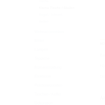
Tische
Kleine Tische / Säulen
Regal / Schrank
Betten
Wohnaccessoires
Bilder
BE
Lampen
Ba
Teppiche
Hö
Büroausstattung
Elektronik
Dm
Polizeirequisiten
Taschen / Koffer
Ä
Dekoration