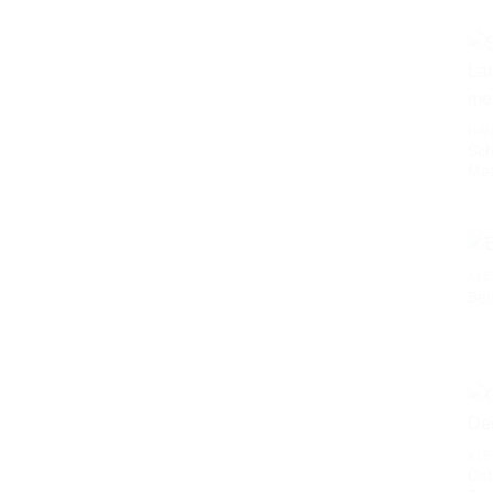
HÄ
Sc
Met
KLE
Bei
KLE
Öst