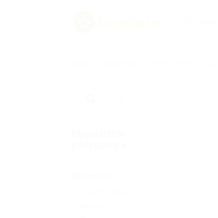
Zum
Inhalt
ABOU
springen
Start
/
Wohnmöbel
/
Kleine Tische / Säu
Products
search
REQUISITEN-
KATEGORIEN
Wohnmöbel
Couch / Fauteuil
Sessel