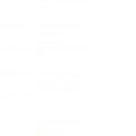
Schreibtischlampe Edelstahl
AUF DIE
AUF DIE
Halogen
WUNSCHLISTE
WUNSCHLISTE
BÄUERLICHES
#69, #70 Kuhfelle klein, 2
h, 230 x 170 cm
AUF DIE
AUF DIE
Stk
WUNSCHLISTE
WUNSCHLISTE
SCHREIBTISCHLAMPEN
Tischlampe Messing
ppich, 230 x 160
AUF DIE
AUF DIE
WUNSCHLISTE
WUNSCHLISTE
GUREN
AUSSENBEREICH
Neu
Säule, Leichtbau