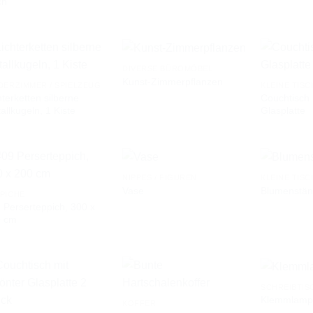
ch
WUNSCHLISTE
WUNSCHLISTE
DIVERSE BÜROMÖBEL
Kunst-Zimmerpflanzen
DERZIMMER / SPIELZEUG
KLEINE TISC
hterketten silberne
Couchtisch 
AUF DIE
AUF DIE
allkugeln, 1 Kiste
Glasplatte
WUNSCHLISTE
WUNSCHLISTE
NIPPES / FIGUREN
KLEINE TISC
Vase
Blumenstän
PICHE
 Perserteppich, 300 x
AUF DIE
AUF DIE
0 cm
WUNSCHLISTE
WUNSCHLISTE
SCHREIBTIS
Klemmlamp
KOFFER