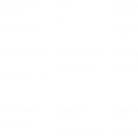
NIPPES / FIGUREN
Vase
DERZIMMER / SPIELZEUG
SCHREIBTIS
 Flokati-Teppich, 113 x
Arbeitsleuc
AUF DIE
AUF DIE
3 cm
Schwarz
WUNSCHLISTE
WUNSCHLISTE
KLEINE TISCHE / SÄULEN
INSTRUMEN
Couchtisch Etno Grün
DJ Set, Mis
EHLAMPEN
erne Stehlampe, 2 Stk
AUF DIE
AUF DIE
WUNSCHLISTE
WUNSCHLISTE
INE TISCHE / SÄULEN
chtisch Metall
HÄNGELAMPEN
POLIZEIREQ
Hängelampe Glasschirm
Wanduhr du
AUF DIE
AUF DIE