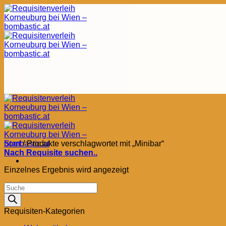
Zum
Inhalt
springen
Start
/
Produkte verschlagwortet mit „Minibar“
Nach Requisite suchen..
Einzelnes Ergebnis wird angezeigt
Products
search
Requisiten-Kategorien