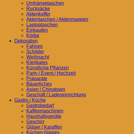
Umhängetaschen
Rucksäcke
Aktenkoffer
Aktentaschen / Aktenmappen
Laptoptaschen
Einkaufen
Körbe
Dekoration
Fahnen
Schilder
Weihnacht
Klerikales
Künstliche Pflanzen
Party / Event / Hochzeit
Präparate
Bäuerliches
Asien / Chinatown
Geschäft / Ladeneinrichtung
Gastro / Küche
Gastrobedarf
Kaffeemaschinen
Haushaltsgeräte
Geschirr
Gläser / Karaffen
Küchen-Nippes