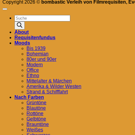
Copyright 2026 ©
bombastic Verleih von Filmrequisiten, E
Products
search
About
Requisitenfundus
Moods
Bis 1939
Bohemian
80er und 90er
Modern
Office
Ethno
Mittelalter & Märchen
Amerika & Wilder Westen
Strand & Schifffahrt
Nach Farben
Grüntöne
Blautöne
Rottöne
Gelbtöne
Brauntöne
Weißes