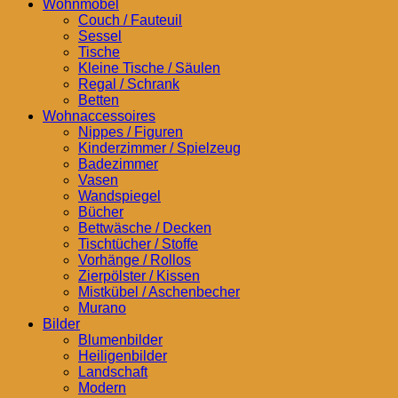
Wohnmöbel
Couch / Fauteuil
Sessel
Tische
Kleine Tische / Säulen
Regal / Schrank
Betten
Wohnaccessoires
Nippes / Figuren
Kinderzimmer / Spielzeug
Badezimmer
Vasen
Wandspiegel
Bücher
Bettwäsche / Decken
Tischtücher / Stoffe
Vorhänge / Rollos
Zierpölster / Kissen
Mistkübel / Aschenbecher
Murano
Bilder
Blumenbilder
Heiligenbilder
Landschaft
Modern