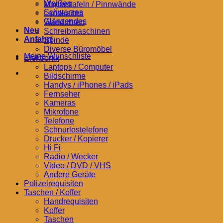
Weißes
Magnettafeln / Pinnwände
Schwarzes
Landkarten
Glänzendes
Wanduhren
Neu
Schreibmaschinen
Anfahrt
Spinde
Diverse Büromöbel
Meine Wunschliste
Elektronik
Laptops / Computer
Bildschirme
Handys / iPhones / iPads
Fernseher
Kameras
Mikrofone
Telefone
Schnurlostelefone
Drucker / Kopierer
Hi Fi
Radio / Wecker
Video / DVD / VHS
Andere Geräte
Polizeirequisiten
Taschen / Koffer
Handrequisiten
Koffer
Taschen