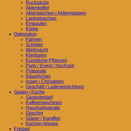
Rucksäcke
Aktenkoffer
Aktentaschen / Aktenmappen
Laptoptaschen
Einkaufen
Körbe
Dekoration
Fahnen
Schilder
Weihnacht
Klerikales
Künstliche Pflanzen
Party / Event / Hochzeit
Präparate
Bäuerliches
Asien / Chinatown
Geschäft / Ladeneinrichtung
Gastro / Küche
Gastrobedarf
Kaffeemaschinen
Haushaltsgeräte
Geschirr
Gläser / Karaffen
Küchen-Nippes
Freizeit