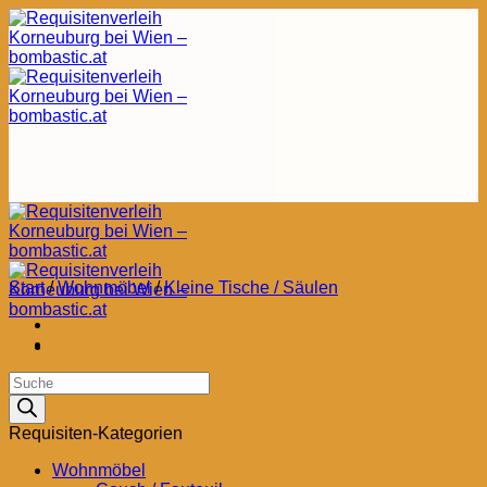
Zum
Inhalt
springen
Start
/
Wohnmöbel
/
Kleine Tische / Säulen
Products
search
Requisiten-Kategorien
Wohnmöbel