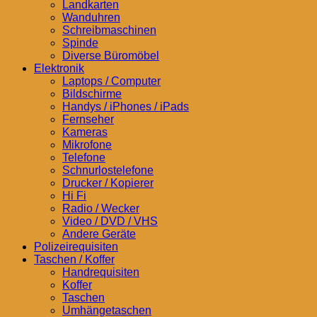
Landkarten
Wanduhren
Schreibmaschinen
Spinde
Diverse Büromöbel
Elektronik
Laptops / Computer
Bildschirme
Handys / iPhones / iPads
Fernseher
Kameras
Mikrofone
Telefone
Schnurlostelefone
Drucker / Kopierer
Hi Fi
Radio / Wecker
Video / DVD / VHS
Andere Geräte
Polizeirequisiten
Taschen / Koffer
Handrequisiten
Koffer
Taschen
Umhängetaschen