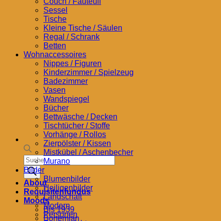
Couch / Fauteuil
Sessel
Tische
Kleine Tische / Säulen
Regal / Schrank
Betten
Wohnaccessoires
Nippes / Figuren
Kinderzimmer / Spielzeug
Badezimmer
Vasen
Wandspiegel
Bücher
Bettwäsche / Decken
Tischtücher / Stoffe
Vorhänge / Rollos
Zierpölster / Kissen
Mistkübel / Aschenbecher
Products
Murano
search
Bilder
Blumenbilder
About
Heiligenbilder
Requisitenfundus
Landschaft
Moods
Modern
Bis 1939
Personen
Bohemian