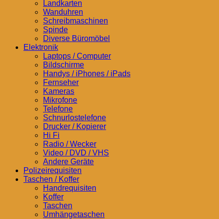
Landkarten
Wanduhren
Schreibmaschinen
Spinde
Diverse Büromöbel
Elektronik
Laptops / Computer
Bildschirme
Handys / iPhones / iPads
Fernseher
Kameras
Mikrofone
Telefone
Schnurlostelefone
Drucker / Kopierer
Hi Fi
Radio / Wecker
Video / DVD / VHS
Andere Geräte
Polizeirequisiten
Taschen / Koffer
Handrequisiten
Koffer
Taschen
Umhängetaschen