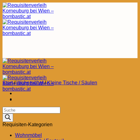
Zum
Inhalt
springen
Start
/
Wohnmöbel
/
Kleine Tische / Säulen
Products
search
Requisiten-Kategorien
Wohnmöbel