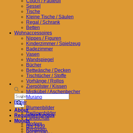
Couch / Fauteuil
Sessel
Tische
Kleine Tische / Säulen
Regal / Schrank
Betten
Wohnaccessoires
Nippes / Figuren
Kinderzimmer / Spielzeug
Badezimmer
Vasen
Wandspiegel
Bücher
Bettwäsche / Decken
Tischtücher / Stoffe
Vorhänge / Rollos
Zierpölster / Kissen
Mistkübel / Aschenbecher
Products
Murano
search
Bilder
Blumenbilder
About
Heiligenbilder
Requisitenfundus
Landschaft
Moods
Modern
Bis 1939
Personen
Bohemian