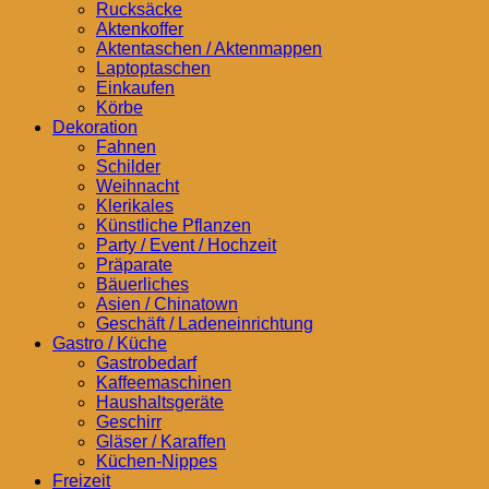
Rucksäcke
Aktenkoffer
Aktentaschen / Aktenmappen
Laptoptaschen
Einkaufen
Körbe
Dekoration
Fahnen
Schilder
Weihnacht
Klerikales
Künstliche Pflanzen
Party / Event / Hochzeit
Präparate
Bäuerliches
Asien / Chinatown
Geschäft / Ladeneinrichtung
Gastro / Küche
Gastrobedarf
Kaffeemaschinen
Haushaltsgeräte
Geschirr
Gläser / Karaffen
Küchen-Nippes
Freizeit