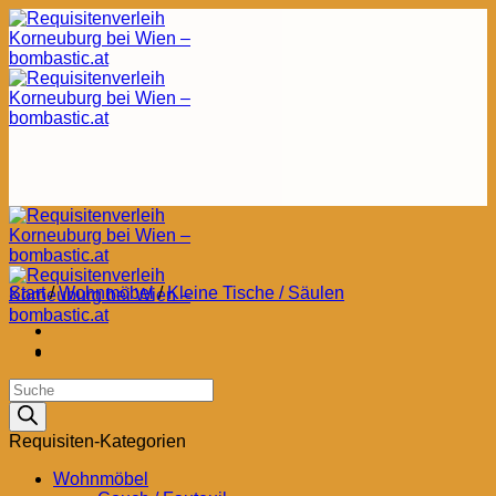
Zum
Inhalt
springen
Start
/
Wohnmöbel
/
Kleine Tische / Säulen
Products
search
Requisiten-Kategorien
Wohnmöbel