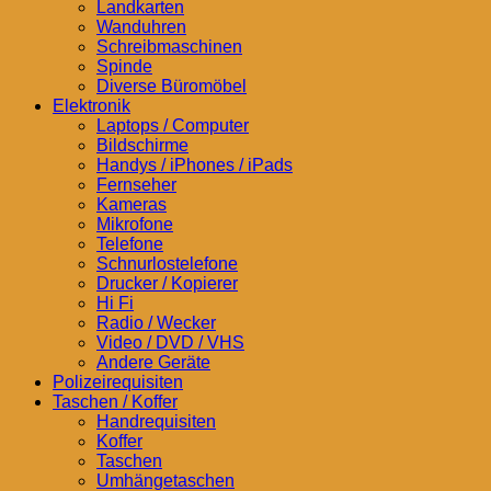
Landkarten
Wanduhren
Schreibmaschinen
Spinde
Diverse Büromöbel
Elektronik
Laptops / Computer
Bildschirme
Handys / iPhones / iPads
Fernseher
Kameras
Mikrofone
Telefone
Schnurlostelefone
Drucker / Kopierer
Hi Fi
Radio / Wecker
Video / DVD / VHS
Andere Geräte
Polizeirequisiten
Taschen / Koffer
Handrequisiten
Koffer
Taschen
Umhängetaschen