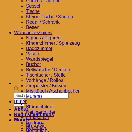
Couch / Fauteuil
Sessel
Tische
Kleine Tische / Säulen
Regal / Schrank
Betten
Wohnaccessoires
Nippes / Figuren
Kinderzimmer / Spielzeug
Badezimmer
Vasen
Wandspiegel
Bücher
Bettwäsche / Decken
Tischtücher / Stoffe
Vorhänge / Rollos
Zierpölster / Kissen
Mistkübel / Aschenbecher
Products
Murano
search
Bilder
Blumenbilder
About
Heiligenbilder
Requisitenfundus
Landschaft
Moods
Modern
Bis 1939
Personen
Bohemian