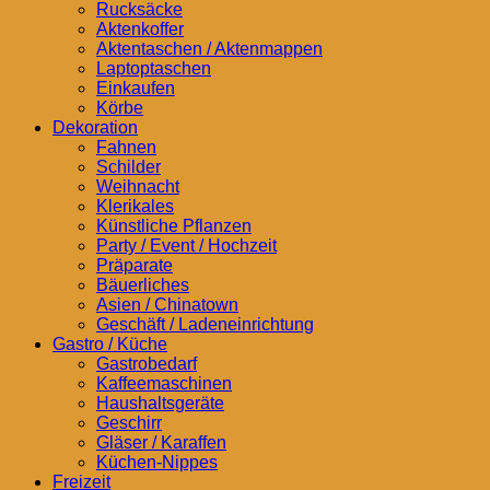
Rucksäcke
Aktenkoffer
Aktentaschen / Aktenmappen
Laptoptaschen
Einkaufen
Körbe
Dekoration
Fahnen
Schilder
Weihnacht
Klerikales
Künstliche Pflanzen
Party / Event / Hochzeit
Präparate
Bäuerliches
Asien / Chinatown
Geschäft / Ladeneinrichtung
Gastro / Küche
Gastrobedarf
Kaffeemaschinen
Haushaltsgeräte
Geschirr
Gläser / Karaffen
Küchen-Nippes
Freizeit