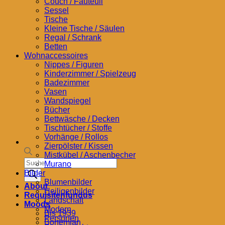
Couch / Fauteuil
Sessel
Tische
Kleine Tische / Säulen
Regal / Schrank
Betten
Wohnaccessoires
Nippes / Figuren
Kinderzimmer / Spielzeug
Badezimmer
Vasen
Wandspiegel
Bücher
Bettwäsche / Decken
Tischtücher / Stoffe
Vorhänge / Rollos
Zierpölster / Kissen
Mistkübel / Aschenbecher
Products
Murano
search
Bilder
Blumenbilder
About
Heiligenbilder
Requisitenfundus
Landschaft
Moods
Modern
Bis 1939
Personen
Bohemian