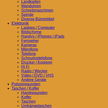
Landkarten
Wanduhren
Schreibmaschinen
Spinde
Diverse Büromöbel
Elektronik
Laptops / Computer
Bildschirme
Handys / iPhones / iPads
Fernseher
Kameras
Mikrofone
Telefone
Schnurlostelefone
Drucker / Kopierer
Hi Fi
Radio / Wecker
Video / DVD / VHS
Andere Geräte
Polizeirequisiten
Taschen / Koffer
Handrequisiten
Koffer
Taschen
Umhängetaschen