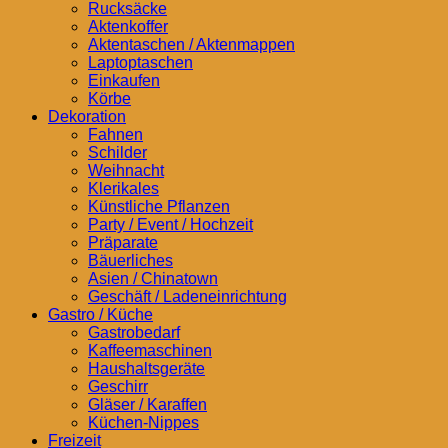
Rucksäcke
Aktenkoffer
Aktentaschen / Aktenmappen
Laptoptaschen
Einkaufen
Körbe
Dekoration
Fahnen
Schilder
Weihnacht
Klerikales
Künstliche Pflanzen
Party / Event / Hochzeit
Präparate
Bäuerliches
Asien / Chinatown
Geschäft / Ladeneinrichtung
Gastro / Küche
Gastrobedarf
Kaffeemaschinen
Haushaltsgeräte
Geschirr
Gläser / Karaffen
Küchen-Nippes
Freizeit