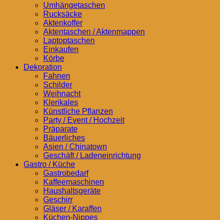
Umhängetaschen
Rucksäcke
Aktenkoffer
Aktentaschen / Aktenmappen
Laptoptaschen
Einkaufen
Körbe
Dekoration
Fahnen
Schilder
Weihnacht
Klerikales
Künstliche Pflanzen
Party / Event / Hochzeit
Präparate
Bäuerliches
Asien / Chinatown
Geschäft / Ladeneinrichtung
Gastro / Küche
Gastrobedarf
Kaffeemaschinen
Haushaltsgeräte
Geschirr
Gläser / Karaffen
Küchen-Nippes