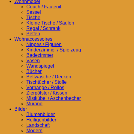
Wohnmöbel
Couch / Fauteuil
Sessel
Tische
Kleine Tische / Säulen
Regal / Schrank
Betten
Wohnaccessoires
Nippes / Figuren
Kinderzimmer / Spielzeug
Badezimmer
Vasen
Wandspiegel
Bücher
Bettwäsche / Decken
Tischtücher / Stoffe
Vorhänge / Rollos
Zierpölster / Kissen
Mistkübel / Aschenbecher
Murano
Bilder
Blumenbilder
Heiligenbilder
Landschaft
Modern