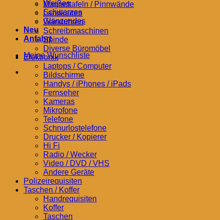
Weißes
Magnettafeln / Pinnwände
Schwarzes
Landkarten
Glänzendes
Wanduhren
Neu
Schreibmaschinen
Anfahrt
Spinde
Diverse Büromöbel
Meine Wunschliste
Elektronik
Laptops / Computer
Bildschirme
Handys / iPhones / iPads
Fernseher
Kameras
Mikrofone
Telefone
Schnurlostelefone
Drucker / Kopierer
Hi Fi
Radio / Wecker
Video / DVD / VHS
Andere Geräte
Polizeirequisiten
Taschen / Koffer
Handrequisiten
Koffer
Taschen