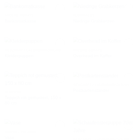
ANDERE GERÄTE
KLERIKALES
Bankomatkasse
Niedrige Grabkerzen
AUF DIE
AUF DIE
WUNSCHLISTE
WUNSCHLISTE
GESCHÄFT / LADENEINRICHTUNG
ANDERE GERÄTE
Kleiderpuppen
Overhead im Koffer
AUF DIE
AUF DIE
WUNSCHLISTE
WUNSCHLISTE
GESCHÄFT / LADENEINRICHTUNG
Postkartenständer
TEPPICHE
Teppich rot gemustert, 150 x
AUF DIE
AUF DIE
80 cm
WUNSCHLISTE
WUNSCHLISTE
NIPPES / FIGUREN
Vase
GESCHÄFT / LADENEINRICHTUNG