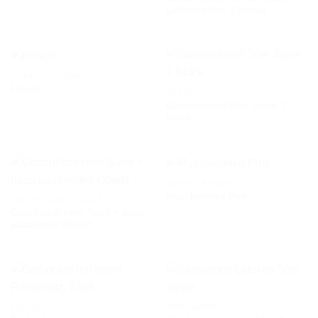
Lichterketten, 2 Kisten
NIPPES / FIGUREN
Hirsch
GARTEN
Gartensessel 50er Jahre 2
AUF DIE
AUF DIE
Stück
WUNSCHLISTE
WUNSCHLISTE
NIPPES / FIGUREN
Muscheldeko Pink
KLEINE TISCHE / SÄULEN
Couchtisch roter Samt + dazu
AUF DIE
AUF DIE
passendes Objekt
WUNSCHLISTE
WUNSCHLISTE
SESSEL
STEHLAMPEN