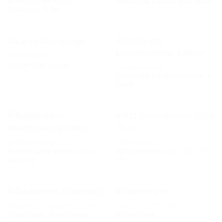
Barhocker mit rotem
Stehlampe Lidokov 50er Jahre
AUF DIE
AUF DIE
Polstersitz, 6 Stk
WUNSCHLISTE
WUNSCHLISTE
HÄNGELAMPEN
Lampe Glas orange
LAMPENSCHIRME
Große rote Lampenschirme, 4
AUF DIE
AUF DIE
Stück
WUNSCHLISTE
WUNSCHLISTE
NIPPES / FIGUREN
KLERIKALES
Buddhistische Wandmasken
#15 Gebetsteppich, 120 x 75
AUF DIE
AUF DIE
aus Holz
cm
WUNSCHLISTE
WUNSCHLISTE
GESCHÄFT / LADENEINRICHTUNG
KÜNSTLICHE PFLANZEN
Tabakdosen, Feuerzeuge
Ranken pink