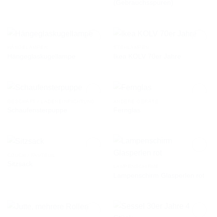
(Gebrauchsspuren)
WUNSCHLISTE
WUNSCHLISTE
HÄNGELAMPEN
STEHLAMPEN
Hängeglaskugellampe
Ikea KOLV 70er Jahre
AUF DIE
AUF DIE
WUNSCHLISTE
WUNSCHLISTE
GESCHÄFT / LADENEINRICHTUNG
ANDERE GERÄTE
Schaufensterpuppe
Fernglas
AUF DIE
AUF DIE
WUNSCHLISTE
WUNSCHLISTE
COUCH / FAUTEUIL
Sitzsack
LAMPENSCHIRME
Lampenschirm Glasperlen rot
AUF DIE
AUF DIE
WUNSCHLISTE
WUNSCHLISTE