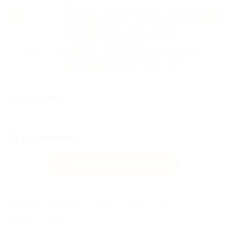
Zum
Inhalt
springen
Start
/
Dekoration
/
Geschäft / Ladeneinrichtung
Spielautomat
AUF DIE
WUNSCHLISTE
AUF DIE WUNSCHLISTE
Kategorien:
Andere Geräte
,
Geschäft / Ladeneinrichtung
Schlagwort:
Rottöne