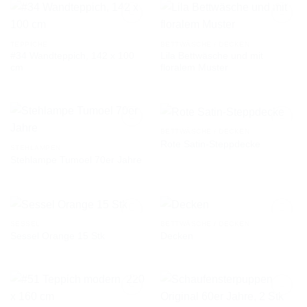
TEPPICHE
BETTWÄSCHE / DECKEN
#34 Wandteppich, 142 x 100
Lila Bettwäsche und mit
AUF DIE
AUF DIE
cm
floralem Muster
WUNSCHLISTE
WUNSCHLISTE
BETTWÄSCHE / DECKEN
Rote Satin-Steppdecke
STEHLAMPEN
Stehlampe Tumoel 70er Jahre
AUF DIE
AUF DIE
WUNSCHLISTE
WUNSCHLISTE
SESSEL
BETTWÄSCHE / DECKEN
Sessel Orange 15 Stk
Decken
AUF DIE
AUF DIE
WUNSCHLISTE
WUNSCHLISTE