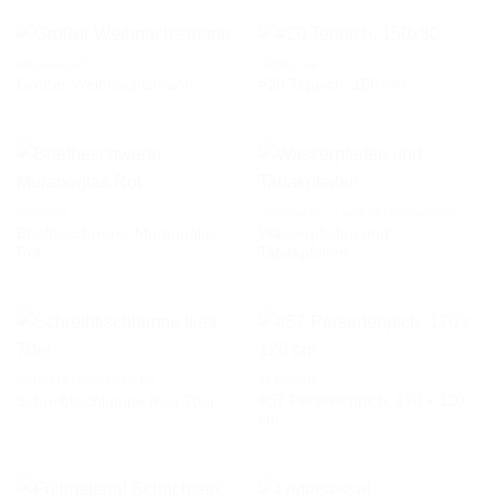
WEIHNACHT
TEPPICHE
Großer Weihnachtsmann
#20 Teppich, 150×80
AUF DIE
AUF DIE
WUNSCHLISTE
WUNSCHLISTE
MURANO
GESCHÄFT / LADENEINRICHTUNG
Briefbeschwerer Muranoglas
Wasserpfeifen und
AUF DIE
AUF DIE
Rot
Tabakpfeifen
WUNSCHLISTE
WUNSCHLISTE
SCHREIBTISCHLAMPEN
TEPPICHE
#57 Perserteppich, 170 x 120
Schreibtischlampe Ikea 70er
AUF DIE
AUF DIE
cm
WUNSCHLISTE
WUNSCHLISTE