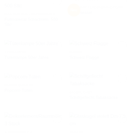
GESCHÄFT / LADENEINRICHTUNG
Neu
Leitersessel
FÜLLMATERIAL / PAPIERWAREN
Füllmaterial Schachteln, 500
AUF DIE
AUF DIE
Stk!
WUNSCHLISTE
WUNSCHLISTE
STEHLAMPEN
FAHNEN
Tütenlampe 50er Jahre
Schweiz Flagge
AUF DIE
AUF DIE
WUNSCHLISTE
WUNSCHLISTE
HANDREQUISITEN
Popcorn-Tüten
BÄUERLICHES
Schilfgeflecht Tabaksäcke
AUF DIE
AUF DIE
WUNSCHLISTE
WUNSCHLISTE
AUSSENBEREICH
MURANO