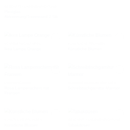
AUF DIE
AUF DIE
GESCHÄFT / LADENEINRICHTUNG
WUNSCHLISTE
WUNSCHLISTE
Plexiglas
Abtrennung/Trennwand 2 Stk
SCHREIBTISCHLAMPEN
KÜNSTLICHE PFLANZEN
Ikea Lampe Orange
Künstliche Blumen
AUF DIE
AUF DIE
WUNSCHLISTE
WUNSCHLISTE
LAMPENSCHIRME
SCHREIBTISCHZUBEHÖR ANTIK
Rosa Lampenschirm mit
Schreibtischgarnitur Marmor
AUF DIE
AUF DIE
Fransen
WUNSCHLISTE
WUNSCHLISTE
KÜNSTLICHE PFLANZEN
GESCHÄFT / LADENEINRICHTUNG
Künstliche Blumen
Tabakdosen