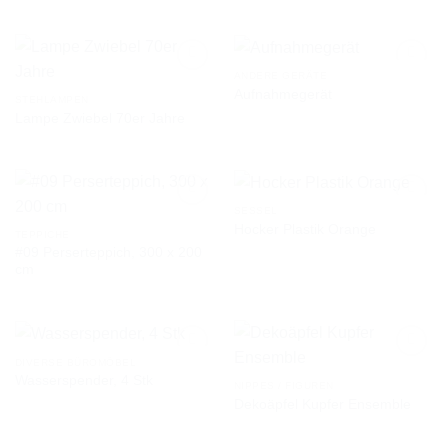
AUF DIE
AUF DIE
WUNSCHLISTE
WUNSCHLISTE
ANDERE GERÄTE
Aufnahmegerät
STEHLAMPEN
Lampe Zwiebel 70er Jahre
AUF DIE
AUF DIE
WUNSCHLISTE
WUNSCHLISTE
SESSEL
Hocker Plastik Orange
TEPPICHE
#09 Perserteppich, 300 x 200
AUF DIE
AUF DIE
cm
WUNSCHLISTE
WUNSCHLISTE
DIVERSE BÜROMÖBEL
Wasserspender, 4 Stk
NIPPES / FIGUREN
Dekoäpfel Kupfer Ensemble
AUF DIE
AUF DIE
WUNSCHLISTE
WUNSCHLISTE