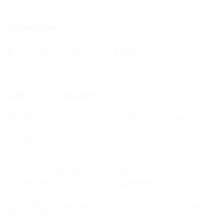
BESCHREIBUNG
Kann leuchten und Bildschirm funktioniert.
ÄHNLICHE PRODUKTE
GASTROBEDARF
MURANO
Fake Würste
Tulpenvase, 2 Stk
AUF DIE
AUF DIE
WUNSCHLISTE
WUNSCHLISTE
LAMPENSCHIRME
NIPPES / FIGUREN
Lampenschirme gedeckte
Truhe mit rotem Krokoleder
AUF DIE
AUF DIE
Farben, mehrere
WUNSCHLISTE
WUNSCHLISTE