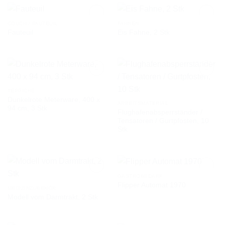
COUCH / FAUTEUIL
FAHNEN
Fauteuil
Eis Fahne, 2 Stk
AUF DIE
AUF DIE
WUNSCHLISTE
WUNSCHLISTE
TEPPICHE
Dunkelrote Meterware, 400 x
AUF DIE
AUF DIE
ARBEITSMATERIAL
94 cm, 3 Stk
WUNSCHLISTE
WUNSCHLISTE
Flughafenabsperrständer /
Tensatoren / Gurtpfosten, 10
Stk
GASTROBEDARF
Flipper Automat 1970
MEDIZINZUBEHÖR
Modell vom Darmtrakt, 2 Stk
AUF DIE
AUF DIE
WUNSCHLISTE
WUNSCHLISTE