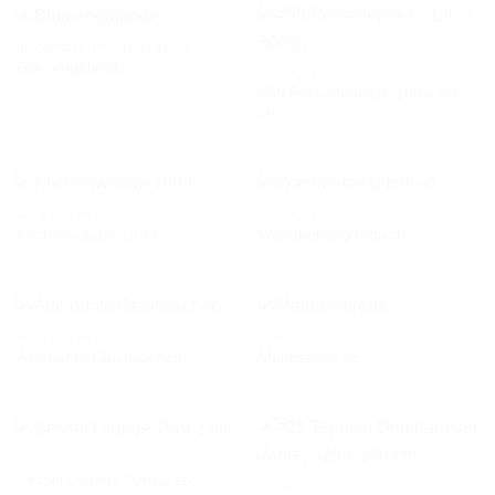
KINDERZIMMER / SPIELZEUG
Blumengirlande
TEPPICHE
#59 Perserteppich, 180 x 80
AUF DIE
AUF DIE
cm
WUNSCHLISTE
WUNSCHLISTE
BÄUERLICHES
TEPPICHE
Küchenwaage 1890
Wandbehang Indisch
AUF DIE
AUF DIE
WUNSCHLISTE
WUNSCHLISTE
BÄUERLICHES
FAHNEN
Alte bunte Glasflaschen
Malteserkreuz
AUF DIE
AUF DIE
WUNSCHLISTE
WUNSCHLISTE
SESSEL
Sessel Orange 70er 2 stk
TEPPICHE