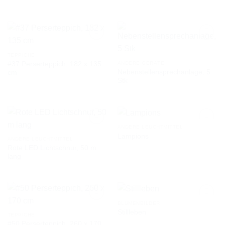
TEPPICHE
#37 Perserteppich, 182 x 135
ANDERE GERÄTE
AUF DIE
AUF DIE
Nebenstellensprechanlage, 5
cm
WUNSCHLISTE
WUNSCHLISTE
Stk
ANDERE LEUCHTMITTEL
Lampions
ANDERE LEUCHTMITTEL
Rote LED Lichtschnur, 50 m
AUF DIE
AUF DIE
lang
WUNSCHLISTE
WUNSCHLISTE
BLUMENBILDER
Stillleben
TEPPICHE
#50 Perserteppich, 260 x 170
AUF DIE
AUF DIE