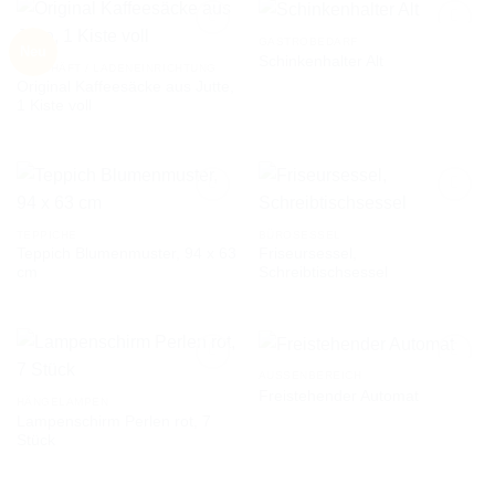
GASTROBEDARF
Neu
Schinkenhalter Alt
GESCHÄFT / LADENEINRICHTUNG
Original Kaffeesäcke aus Jutte,
AUF DIE
AUF DIE
1 Kiste voll
WUNSCHLISTE
WUNSCHLISTE
TEPPICHE
BÜROSESSEL
Teppich Blumenmuster, 94 x 63
Friseursessel,
AUF DIE
AUF DIE
cm
Schreibtischsessel
WUNSCHLISTE
WUNSCHLISTE
AUSSENBEREICH
Freistehender Automat
HÄNGELAMPEN
Lampenschirm Perlen rot, 7
AUF DIE
AUF DIE
Stück
WUNSCHLISTE
WUNSCHLISTE