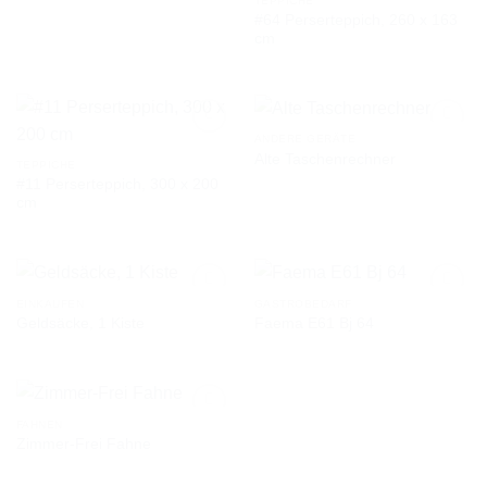
TEPPICHE
#64 Perserteppich, 260 x 163
AUF DIE
AUF DIE
cm
WUNSCHLISTE
WUNSCHLISTE
ANDERE GERÄTE
Alte Taschenrechner
TEPPICHE
#11 Perserteppich, 300 x 200
AUF DIE
AUF DIE
cm
WUNSCHLISTE
WUNSCHLISTE
EINKAUFEN
GASTROBEDARF
Geldsäcke, 1 Kiste
Faema E61 Bj 64
AUF DIE
AUF DIE
WUNSCHLISTE
WUNSCHLISTE
FAHNEN
Zimmer-Frei Fahne
AUF DIE