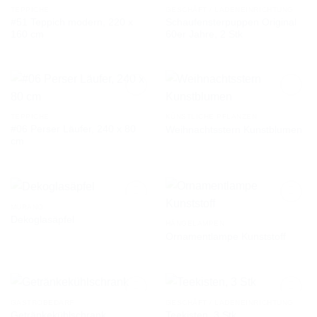
TEPPICHE
GESCHÄFT / LADENEINRICHTUNG
#51 Teppich modern, 220 x
Schaufensterpuppen Original
AUF DIE
AUF DIE
160 cm
60er Jahre, 2 Stk
WUNSCHLISTE
WUNSCHLISTE
TEPPICHE
KÜNSTLICHE PFLANZEN
#06 Perser Läufer, 240 x 80
Weihnachtsstern Kunstblumen
AUF DIE
AUF DIE
cm
WUNSCHLISTE
WUNSCHLISTE
MURANO
Dekoglasäpfel
HÄNGELAMPEN
Ornamentlampe Kunststoff
AUF DIE
AUF DIE
WUNSCHLISTE
WUNSCHLISTE
GASTROBEDARF
GESCHÄFT / LADENEINRICHTUNG
Getränkekühlschrank
Teekisten, 3 Stk