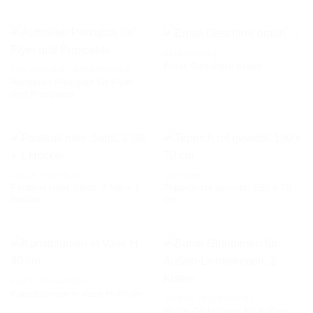
AUF DIE
AUF DIE
WUNSCHLISTE
WUNSCHLISTE
BÄUERLICHES
Email Geschirre braun
FÜLLMATERIAL / PAPIERWAREN
Aufsteller Plexiglas für Flyer
AUF DIE
AUF DIE
und Prospekte
WUNSCHLISTE
WUNSCHLISTE
COUCH / FAUTEUIL
TEPPICHE
Fauteuil roter Samt, 3 Stk + 1
Teppich rot gewebt, 190 x 70
AUF DIE
AUF DIE
Hocker
cm
WUNSCHLISTE
WUNSCHLISTE
ASIEN / CHINATOWN
Kunstblumen in Vase H 40 cm
AUF DIE
AUF DIE
ANDERE LEUCHTMITTEL
WUNSCHLISTE
WUNSCHLISTE
Bunte Glühbirnen für Außen-