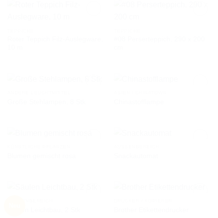
TEPPICHE
TEPPICHE
Roter Teppich Filz-Auslegware,
#08 Perserteppich, 290 x 200
AUF DIE
AUF DIE
10 m
cm
WUNSCHLISTE
WUNSCHLISTE
ANDERE LEUCHTMITTEL
ASIEN / CHINATOWN
Große Stehlampen, 8 Stk
Chinastofflampe
AUF DIE
AUF DIE
WUNSCHLISTE
WUNSCHLISTE
KÜNSTLICHE PFLANZEN
AUSSENBEREICH
Blumen gemischt rosa
Snackautomat
AUF DIE
AUF DIE
WUNSCHLISTE
WUNSCHLISTE
AUSSENBEREICH
DRUCKER / KOPIERER
Neu
Säulen Leichtbau, 2 Stk
Brother Etikettendrucker