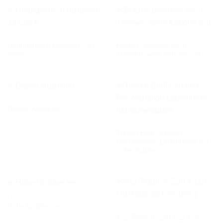
AUSSENBEREICH
BÜCHER
Heurigentisch historisch, 13
Bücher geordnet nach
AUF DIE
AUF DIE
Stück
Themen, viele Kartons voll
WUNSCHLISTE
WUNSCHLISTE
GASTROBEDARF
Gastro-Aufsteller
AUF DIE
AUF DIE
GESCHÄFT / LADENEINRICHTUNG
WUNSCHLISTE
WUNSCHLISTE
Tresen Budl Schalter
Polizeistation Ladentheke mit
Schwingtüre
KLERIKALES
Hohe Grabkerzen
TEPPICHE
#21 Teppich, 230 x 113 cm
AUF DIE
AUF DIE