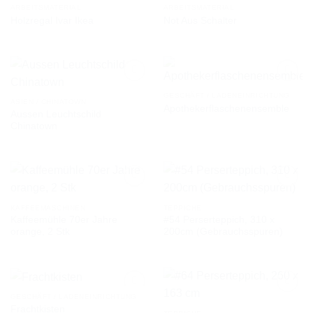
ARBEITSMATERIAL
ARBEITSMATERIAL
Holzregal Ivar Ikea
Not Aus Schalter
AUF DIE
AUF DIE
WUNSCHLISTE
WUNSCHLISTE
GESCHÄFT / LADENEINRICHTUNG
ASIEN / CHINATOWN
Apothekerflaschenensemble
Aussen Leuchtschild
AUF DIE
AUF DIE
Chinatown
WUNSCHLISTE
WUNSCHLISTE
KAFFEEMASCHINEN
TEPPICHE
Kaffeemühle 70er Jahre
#54 Perserteppich, 310 x
AUF DIE
AUF DIE
orange, 2 Stk
200cm (Gebrauchsspuren)
WUNSCHLISTE
WUNSCHLISTE
GESCHÄFT / LADENEINRICHTUNG
Frachtkisten