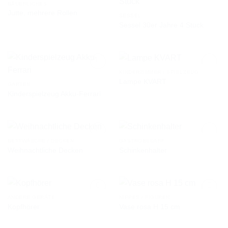
BÄUERLICHES
Jutte, mehrere Rollen
SESSEL
Sessel 30er Jahre 4 Stück
AUF DIE
AUF DIE
WUNSCHLISTE
WUNSCHLISTE
KINDERZIMMER / SPIELZEUG
Lampe KVART
GARTEN
Kinderspielzeug Akku-Ferrari
AUF DIE
AUF DIE
WUNSCHLISTE
WUNSCHLISTE
BETTWÄSCHE / DECKEN
GASTROBEDARF
Weihnachtliche Decken
Schinkenhalter
AUF DIE
AUF DIE
WUNSCHLISTE
WUNSCHLISTE
ANDERE GERÄTE
NIPPES / FIGUREN
Kopfhörer
Vase rosa H 15 cm
AUF DIE
AUF DIE