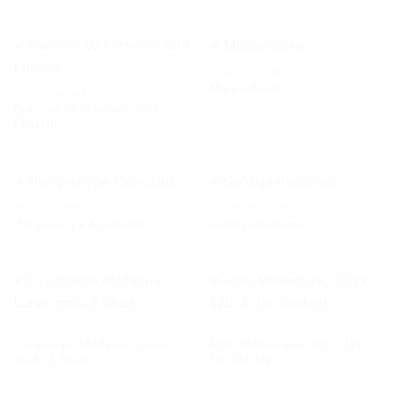
WUNSCHLISTE
WUNSCHLISTE
ARBEITSMATERIAL
Männerbüste
GASTROBEDARF
Dummie Wurstwaren und
AUF DIE
AUF DIE
Fleisch
WUNSCHLISTE
WUNSCHLISTE
HÄNGELAMPEN
GASTROBEDARF
Hängelampe Kunststoff
Geldspielautomat
AUF DIE
AUF DIE
WUNSCHLISTE
WUNSCHLISTE
ANDERE LEUCHTMITTEL
TEPPICHE
Lavalampe Mathmos Lunar
Rote Meterware, 300 x 120, 1
AUF DIE
AUF DIE
groß, 2 Stück
Stk (fleckig)
WUNSCHLISTE
WUNSCHLISTE