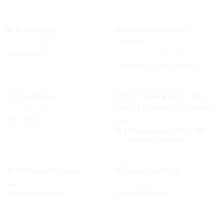
AUF DIE
AUF DIE
WUNSCHLISTE
WUNSCHLISTE
GASTROBEDARF
Hotelklingel
GESCHÄFT / LADENEINRICHTUNG
Glasschild Sunkist Orange
AUF DIE
AUF DIE
WUNSCHLISTE
WUNSCHLISTE
GASTROBEDARF
Hotelklingel
TEPPICHE
#04 Perserteppich, 350 x 250
AUF DIE
AUF DIE
cm (Gebrauchsspuren)
WUNSCHLISTE
WUNSCHLISTE
ARBEITSMATERIAL
GASTROBEDARF
Schaufensterpuppe
Erdnussautomat
AUF DIE
AUF DIE
WUNSCHLISTE
WUNSCHLISTE