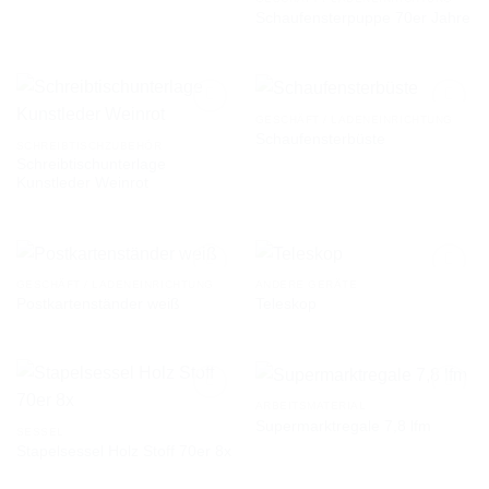
Schaufensterpuppe 70er Jahre
AUF DIE
AUF DIE
WUNSCHLISTE
WUNSCHLISTE
GESCHÄFT / LADENEINRICHTUNG
Schaufensterbüste
SCHREIBTISCHZUBEHÖR
Schreibtischunterlage
AUF DIE
AUF DIE
Kunstleder Weinrot
WUNSCHLISTE
WUNSCHLISTE
GESCHÄFT / LADENEINRICHTUNG
ANDERE GERÄTE
Postkartenständer weiß
Teleskop
AUF DIE
AUF DIE
WUNSCHLISTE
WUNSCHLISTE
ARBEITSMATERIAL
Supermarktregale 7,8 lfm
SESSEL
Stapelsessel Holz Stoff 70er 8x
AUF DIE
AUF DIE
WUNSCHLISTE
WUNSCHLISTE