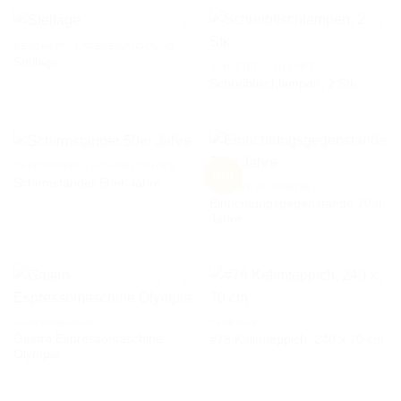
WUNSCHLISTE
WUNSCHLISTE
GESCHÄFT / LADENEINRICHTUNG
Stellage
SCHREIBTISCHLAMPEN
Schreibtischlampen, 2 Stk
AUF DIE
AUF DIE
WUNSCHLISTE
WUNSCHLISTE
GARDEROBEN / SCHIRMSTÄNDER
Neu
Schirmständer 50er Jahre
DIVERSE BÜROMÖBEL
Einrichtungsgegenstände 70er
AUF DIE
AUF DIE
Jahre
WUNSCHLISTE
WUNSCHLISTE
GASTROBEDARF
TEPPICHE
Gastro Espressomaschine
#76 Kelimteppich, 240 x 70 cm
AUF DIE
AUF DIE
Olympia
WUNSCHLISTE
WUNSCHLISTE