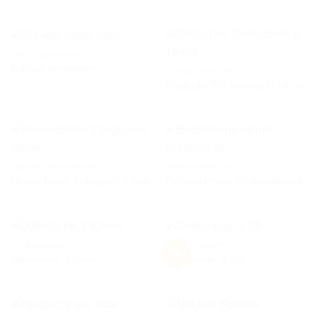
AUF DIE
AUF DIE
WUNSCHLISTE
WUNSCHLISTE
ARBEITSMATERIAL
Schaufensterpuppe
NIPPES / FIGUREN
Englische Telefonzelle H 19 cm
AUF DIE
AUF DIE
WUNSCHLISTE
WUNSCHLISTE
ANDERE LEUCHTMITTEL
ANDERE GERÄTE
Neonschilder Zeitungen, Tabak
Bezahlterminal mit Bondrucker
AUF DIE
AUF DIE
WUNSCHLISTE
WUNSCHLISTE
BÄUERLICHES
HOBBY / SPORT
Neu
Juttesäcke, 7 Kisten
Surfboards, 3 Stk
AUF DIE
AUF DIE
WUNSCHLISTE
WUNSCHLISTE