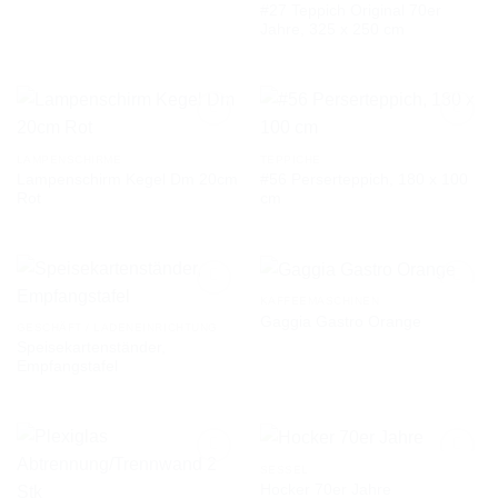
#27 Teppich Original 70er
AUF DIE
AUF DIE
Jahre, 325 x 250 cm
WUNSCHLISTE
WUNSCHLISTE
LAMPENSCHIRME
TEPPICHE
Lampenschirm Kegel Dm 20cm
#56 Perserteppich, 180 x 100
AUF DIE
AUF DIE
Rot
cm
WUNSCHLISTE
WUNSCHLISTE
KAFFEEMASCHINEN
Gaggia Gastro Orange
GESCHÄFT / LADENEINRICHTUNG
Speisekartenständer,
AUF DIE
AUF DIE
Empfangstafel
WUNSCHLISTE
WUNSCHLISTE
SESSEL
Hocker 70er Jahre