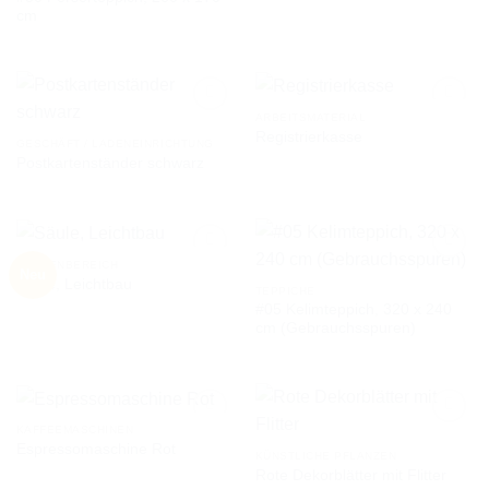
cm
WUNSCHLISTE
WUNSCHLISTE
ARBEITSMATERIAL
Registrierkasse
GESCHÄFT / LADENEINRICHTUNG
Postkartenständer schwarz
AUF DIE
AUF DIE
WUNSCHLISTE
WUNSCHLISTE
AUSSENBEREICH
Neu
Säule, Leichtbau
TEPPICHE
#05 Kelimteppich, 320 x 240
AUF DIE
AUF DIE
cm (Gebrauchsspuren)
WUNSCHLISTE
WUNSCHLISTE
KAFFEEMASCHINEN
Espressomaschine Rot
KÜNSTLICHE PFLANZEN
Rote Dekorblätter mit Flitter
AUF DIE
AUF DIE