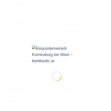
Dekoelement/Raumteiler 3
Glaskugel violett Dm 7,5 cm
AUF DIE
AUF DIE
Stück
WUNSCHLISTE
WUNSCHLISTE
DIVERSE BÜROMÖBEL
Empfangspult
TEPPICHE
#48 Kelim Teppich, 320 x 210
AUF DIE
AUF DIE
cm
WUNSCHLISTE
WUNSCHLISTE
MURANO
SCHREIBTISCHLAMPEN
Glasschale Rot-Schwarz
Ikea Lampe Rot 70er
AUF DIE
AUF DIE
WUNSCHLISTE
WUNSCHLISTE
AKTENSCHRÄNKE
BETTWÄSCHE / DECKEN
Schrank
Decken
AUF DIE
AUF DIE
WUNSCHLISTE
WUNSCHLISTE