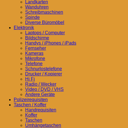
Landkarten
Wanduhren
Schreibmaschinen
Spinde
Diverse Büromöbel
Elektronik
Laptops / Computer
Bildschirme
Handys / iPhones / iPads
Fernseher
Kameras
Mikrofone
Telefone
Schnurlostelefone
Drucker / Kopierer
Hi Fi
Radio / Wecker
Video / DVD / VHS
Andere Geräte
Polizeirequisiten
Taschen / Koffer
Handrequisiten
Koffer
Taschen
Umhängetaschen