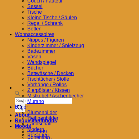
Couch / Fauteuil
Sessel
Tische
Kleine Tische / Säulen
Regal / Schrank
Betten
Wohnaccessoires
Nippes / Figuren
Kinderzimmer / Spielzeug
Badezimmer
Vasen
Wandspiegel
Bücher
Bettwäsche / Decken
Tischtücher / Stoffe
Vorhänge / Rollos
Zierpölster / Kissen
Mistkübel / Aschenbecher
Products
Murano
search
Bilder
Blumenbilder
About
Heiligenbilder
Requisitenfundus
Landschaft
Moods
Modern
Bis 1939
Personen
Bohemian