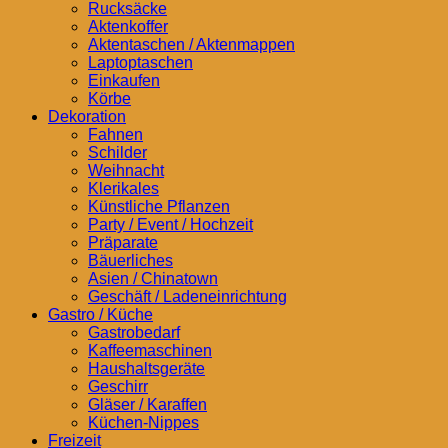
Rucksäcke
Aktenkoffer
Aktentaschen / Aktenmappen
Laptoptaschen
Einkaufen
Körbe
Dekoration
Fahnen
Schilder
Weihnacht
Klerikales
Künstliche Pflanzen
Party / Event / Hochzeit
Präparate
Bäuerliches
Asien / Chinatown
Geschäft / Ladeneinrichtung
Gastro / Küche
Gastrobedarf
Kaffeemaschinen
Haushaltsgeräte
Geschirr
Gläser / Karaffen
Küchen-Nippes
Freizeit