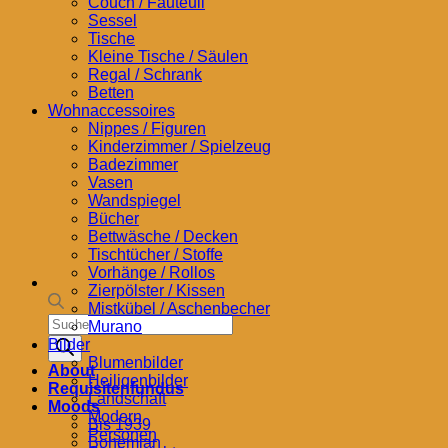
Couch / Fauteuil
Sessel
Tische
Kleine Tische / Säulen
Regal / Schrank
Betten
Wohnaccessoires
Nippes / Figuren
Kinderzimmer / Spielzeug
Badezimmer
Vasen
Wandspiegel
Bücher
Bettwäsche / Decken
Tischtücher / Stoffe
Vorhänge / Rollos
Zierpölster / Kissen
Mistkübel / Aschenbecher
Products
Murano
search
Bilder
Blumenbilder
About
Heiligenbilder
Requisitenfundus
Landschaft
Moods
Modern
Bis 1939
Personen
Bohemian