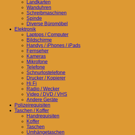
Landkarten
Wanduhren
Schreibmaschinen
Spinde
Diverse Büromöbel
Elektronik
Laptops / Computer
Bildschirme
Handys / iPhones / iPads
Fernseher
Kameras
Mikrofone
Telefone
Schnurlostelefone
Drucker / Kopierer
Hi Fi
Radio / Wecker
Video / DVD / VHS
Andere Geräte
Polizeirequisiten
Taschen / Koffer
Handrequisiten
Koffer
Taschen
Umhängetaschen