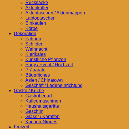
Rucksäcke
Aktenkoffer
Aktentaschen / Aktenmappen
Laptoptaschen
Einkaufen
Körbe
Dekoration
Fahnen
Schilder
Weihnacht
Klerikales
Künstliche Pflanzen
Party / Event / Hochzeit
Präparate
Bäuerliches
Asien / Chinatown
Geschäft / Ladeneinrichtung
Gastro / Küche
Gastrobedarf
Kaffeemaschinen
Haushaltsgeräte
Geschirr
Gläser / Karaffen
Küchen-Nippes
Freizeit