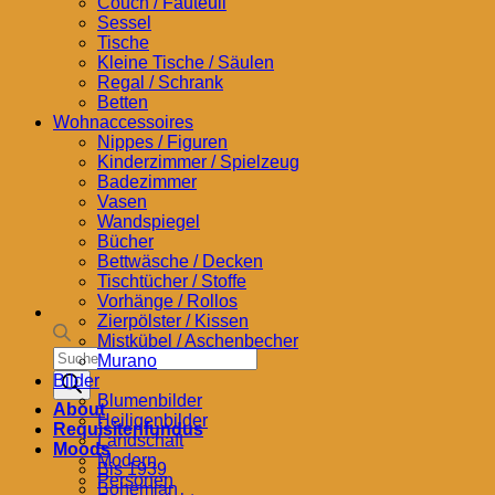
Couch / Fauteuil
Sessel
Tische
Kleine Tische / Säulen
Regal / Schrank
Betten
Wohnaccessoires
Nippes / Figuren
Kinderzimmer / Spielzeug
Badezimmer
Vasen
Wandspiegel
Bücher
Bettwäsche / Decken
Tischtücher / Stoffe
Vorhänge / Rollos
Zierpölster / Kissen
Mistkübel / Aschenbecher
Products
Murano
search
Bilder
Blumenbilder
About
Heiligenbilder
Requisitenfundus
Landschaft
Moods
Modern
Bis 1939
Personen
Bohemian