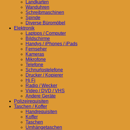
Landkarten
Wanduhren
Schreibmaschinen
Spinde
Diverse Büromöbel
Elektronik
Laptops / Computer
Bildschirme
Handys / iPhones / iPads
Fernseher
Kameras
Mikrofone
Telefone
Schnurlostelefone
Drucker / Kopierer
Hi Fi
Radio / Wecker
Video / DVD / VHS
Andere Geräte
Polizeirequisiten
Taschen / Koffer
Handrequisiten
Koffer
Taschen
Umhängetaschen