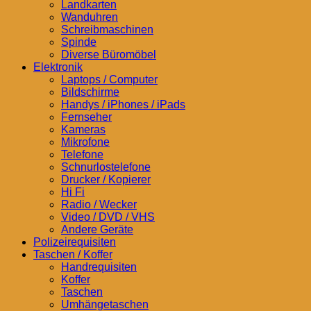
Landkarten
Wanduhren
Schreibmaschinen
Spinde
Diverse Büromöbel
Elektronik
Laptops / Computer
Bildschirme
Handys / iPhones / iPads
Fernseher
Kameras
Mikrofone
Telefone
Schnurlostelefone
Drucker / Kopierer
Hi Fi
Radio / Wecker
Video / DVD / VHS
Andere Geräte
Polizeirequisiten
Taschen / Koffer
Handrequisiten
Koffer
Taschen
Umhängetaschen