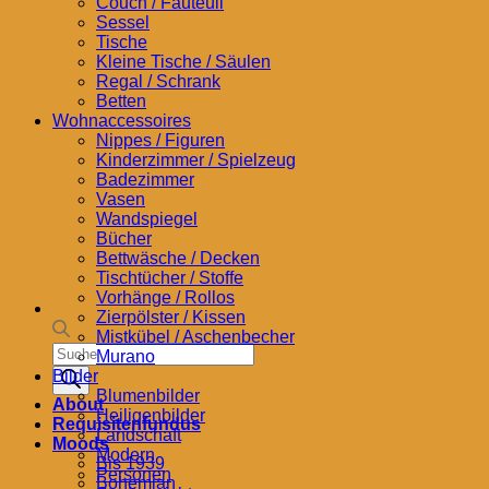
Couch / Fauteuil
Sessel
Tische
Kleine Tische / Säulen
Regal / Schrank
Betten
Wohnaccessoires
Nippes / Figuren
Kinderzimmer / Spielzeug
Badezimmer
Vasen
Wandspiegel
Bücher
Bettwäsche / Decken
Tischtücher / Stoffe
Vorhänge / Rollos
Zierpölster / Kissen
Mistkübel / Aschenbecher
Products
Murano
search
Bilder
Blumenbilder
About
Heiligenbilder
Requisitenfundus
Landschaft
Moods
Modern
Bis 1939
Personen
Bohemian