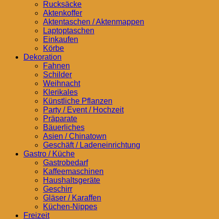
Rucksäcke
Aktenkoffer
Aktentaschen / Aktenmappen
Laptoptaschen
Einkaufen
Körbe
Dekoration
Fahnen
Schilder
Weihnacht
Klerikales
Künstliche Pflanzen
Party / Event / Hochzeit
Präparate
Bäuerliches
Asien / Chinatown
Geschäft / Ladeneinrichtung
Gastro / Küche
Gastrobedarf
Kaffeemaschinen
Haushaltsgeräte
Geschirr
Gläser / Karaffen
Küchen-Nippes
Freizeit