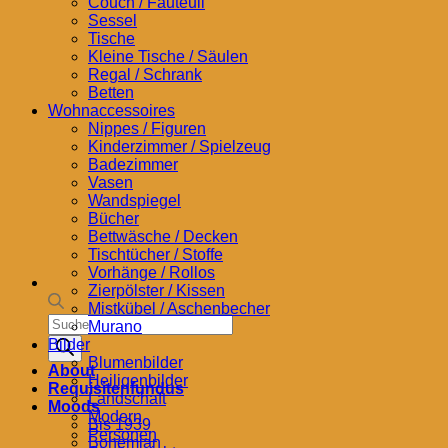
Couch / Fauteuil
Sessel
Tische
Kleine Tische / Säulen
Regal / Schrank
Betten
Wohnaccessoires
Nippes / Figuren
Kinderzimmer / Spielzeug
Badezimmer
Vasen
Wandspiegel
Bücher
Bettwäsche / Decken
Tischtücher / Stoffe
Vorhänge / Rollos
Zierpölster / Kissen
Mistkübel / Aschenbecher
Products
Murano
search
Bilder
Blumenbilder
About
Heiligenbilder
Requisitenfundus
Landschaft
Moods
Modern
Bis 1939
Personen
Bohemian