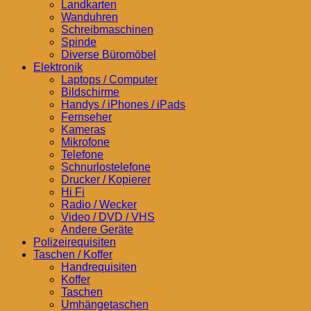
Landkarten
Wanduhren
Schreibmaschinen
Spinde
Diverse Büromöbel
Elektronik
Laptops / Computer
Bildschirme
Handys / iPhones / iPads
Fernseher
Kameras
Mikrofone
Telefone
Schnurlostelefone
Drucker / Kopierer
Hi Fi
Radio / Wecker
Video / DVD / VHS
Andere Geräte
Polizeirequisiten
Taschen / Koffer
Handrequisiten
Koffer
Taschen
Umhängetaschen