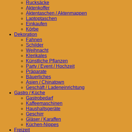
Rucksäcke
Aktenkoffer
Aktentaschen / Aktenmappen
Laptoptaschen
Einkaufen
Körbe
Dekoration
Fahnen
Schilder
Weihnacht
Klerikales
Künstliche Pflanzen
Party / Event / Hochzeit
Präparate
Bäuerliches
Asien / Chinatown
Geschäft / Ladeneinrichtung
Gastro / Küche
Gastrobedarf
Kaffeemaschinen
Haushaltsgeräte
Geschirr
Gläser / Karaffen
Küchen-Nippes
Freizeit