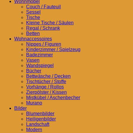
Wohnmöbel
Couch / Fauteuil
Sessel
Tische
Kleine Tische / Säulen
Regal / Schrank
Betten
Wohnaccessoires
Nippes / Figuren
Kinderzimmer / Spielzeug
Badezimmer
Vasen
Wandspiegel
Bücher
Bettwäsche / Decken
Tischtücher / Stoffe
Vorhänge / Rollos
Zierpölster / Kissen
Mistkübel / Aschenbecher
Murano
Bilder
Blumenbilder
Heiligenbilder
Landschaft
Modern