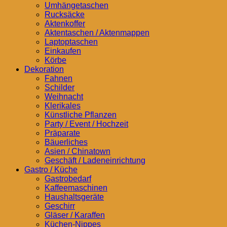
Umhängetaschen
Rucksäcke
Aktenkoffer
Aktentaschen / Aktenmappen
Laptoptaschen
Einkaufen
Körbe
Dekoration
Fahnen
Schilder
Weihnacht
Klerikales
Künstliche Pflanzen
Party / Event / Hochzeit
Präparate
Bäuerliches
Asien / Chinatown
Geschäft / Ladeneinrichtung
Gastro / Küche
Gastrobedarf
Kaffeemaschinen
Haushaltsgeräte
Geschirr
Gläser / Karaffen
Küchen-Nippes