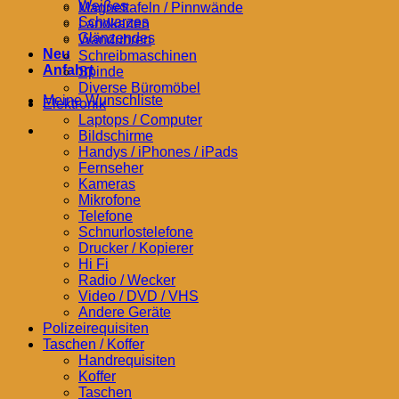
Weißes
Magnettafeln / Pinnwände
Schwarzes
Landkarten
Glänzendes
Wanduhren
Neu
Schreibmaschinen
Anfahrt
Spinde
Diverse Büromöbel
Meine Wunschliste
Elektronik
Laptops / Computer
Bildschirme
Handys / iPhones / iPads
Fernseher
Kameras
Mikrofone
Telefone
Schnurlostelefone
Drucker / Kopierer
Hi Fi
Radio / Wecker
Video / DVD / VHS
Andere Geräte
Polizeirequisiten
Taschen / Koffer
Handrequisiten
Koffer
Taschen