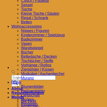
Couch / Fauteuil
Sessel
Tische
Kleine Tische / Säulen
Regal / Schrank
Betten
Wohnaccessoires
Nippes / Figuren
Kinderzimmer / Spielzeug
Badezimmer
Vasen
Wandspiegel
Bücher
Bettwäsche / Decken
Tischtücher / Stoffe
Vorhänge / Rollos
Zierpölster / Kissen
Mistkübel / Aschenbecher
Products
Murano
search
Bilder
Blumenbilder
About
Heiligenbilder
Requisitenfundus
Landschaft
Moods
Modern
Bis 1939
Personen
Bohemian