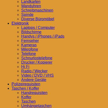
Landkarten
Wanduhren
Schreibmaschinen
Spinde
Diverse Büromöbel
Elektronik
Laptops / Computer
Bildschirme
Handys / iPhones / iPads
Fernseher
Kameras
Mikrofone
Telefone
Schnurlostelefone
Drucker / Kopierer
Hi Fi
Radio / Wecker
Video / DVD / VHS
Andere Geräte
Polizeirequisiten
Taschen / Koffer
Handrequisiten
Koffer
Taschen
Umhängetaschen