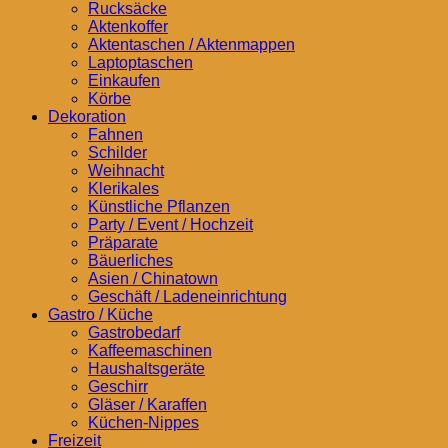
Rucksäcke
Aktenkoffer
Aktentaschen / Aktenmappen
Laptoptaschen
Einkaufen
Körbe
Dekoration
Fahnen
Schilder
Weihnacht
Klerikales
Künstliche Pflanzen
Party / Event / Hochzeit
Präparate
Bäuerliches
Asien / Chinatown
Geschäft / Ladeneinrichtung
Gastro / Küche
Gastrobedarf
Kaffeemaschinen
Haushaltsgeräte
Geschirr
Gläser / Karaffen
Küchen-Nippes
Freizeit