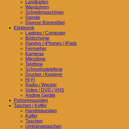
Landkarten
Wanduhren
Schreibmaschinen
Spinde
Diverse Büromöbel
Elektronik
Laptops / Computer
Bildschirme
Handys / iPhones / iPads
Fernseher
Kameras
Mikrofone
Telefone
Schnurlostelefone
Drucker / Kopierer
Hi Fi
Radio / Wecker
Video / DVD / VHS
Andere Geräte
Polizeirequisiten
Taschen / Koffer
Handrequisiten
Koffer
Taschen
Umhängetaschen