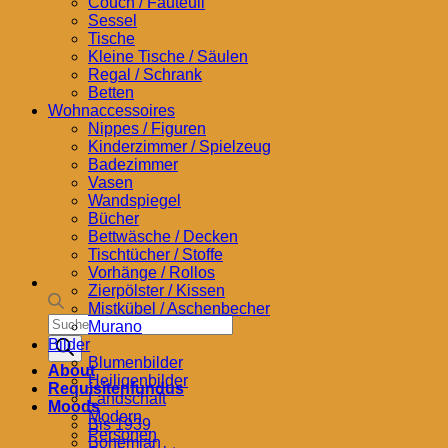
Couch / Fauteuil
Sessel
Tische
Kleine Tische / Säulen
Regal / Schrank
Betten
Wohnaccessoires
Nippes / Figuren
Kinderzimmer / Spielzeug
Badezimmer
Vasen
Wandspiegel
Bücher
Bettwäsche / Decken
Tischtücher / Stoffe
Vorhänge / Rollos
Zierpölster / Kissen
Mistkübel / Aschenbecher
Products
Murano
search
Bilder
Blumenbilder
About
Heiligenbilder
Requisitenfundus
Landschaft
Moods
Modern
Bis 1939
Personen
Bohemian