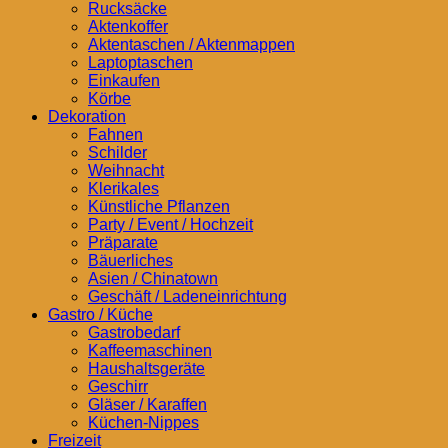
Rucksäcke
Aktenkoffer
Aktentaschen / Aktenmappen
Laptoptaschen
Einkaufen
Körbe
Dekoration
Fahnen
Schilder
Weihnacht
Klerikales
Künstliche Pflanzen
Party / Event / Hochzeit
Präparate
Bäuerliches
Asien / Chinatown
Geschäft / Ladeneinrichtung
Gastro / Küche
Gastrobedarf
Kaffeemaschinen
Haushaltsgeräte
Geschirr
Gläser / Karaffen
Küchen-Nippes
Freizeit