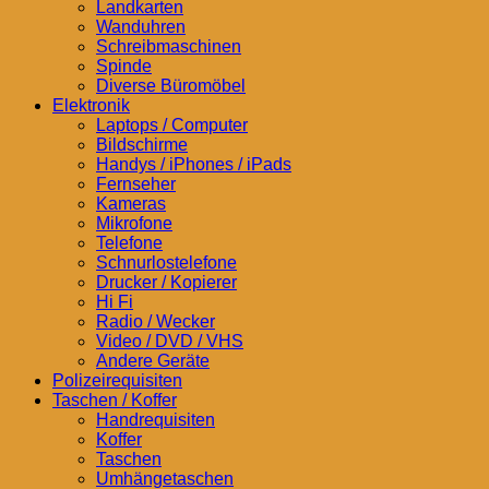
Landkarten
Wanduhren
Schreibmaschinen
Spinde
Diverse Büromöbel
Elektronik
Laptops / Computer
Bildschirme
Handys / iPhones / iPads
Fernseher
Kameras
Mikrofone
Telefone
Schnurlostelefone
Drucker / Kopierer
Hi Fi
Radio / Wecker
Video / DVD / VHS
Andere Geräte
Polizeirequisiten
Taschen / Koffer
Handrequisiten
Koffer
Taschen
Umhängetaschen