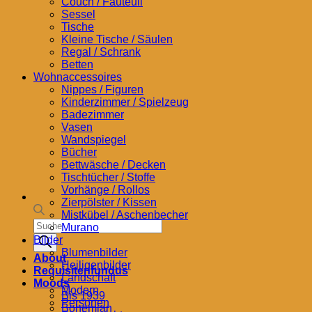
Couch / Fauteuil
Sessel
Tische
Kleine Tische / Säulen
Regal / Schrank
Betten
Wohnaccessoires
Nippes / Figuren
Kinderzimmer / Spielzeug
Badezimmer
Vasen
Wandspiegel
Bücher
Bettwäsche / Decken
Tischtücher / Stoffe
Vorhänge / Rollos
Zierpölster / Kissen
Mistkübel / Aschenbecher
Products
Murano
search
Bilder
Blumenbilder
About
Heiligenbilder
Requisitenfundus
Landschaft
Moods
Modern
Bis 1939
Personen
Bohemian