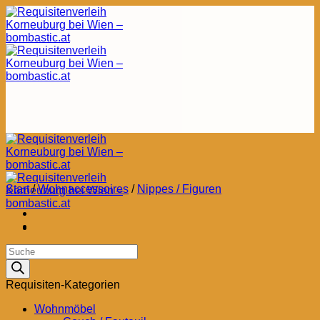
Zum
Inhalt
springen
Start
/
Wohnaccessoires
/
Nippes / Figuren
Products
search
Requisiten-Kategorien
Wohnmöbel