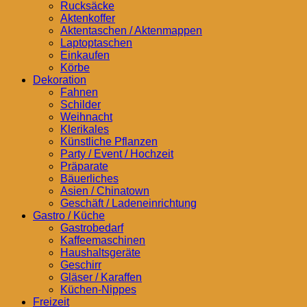
Rucksäcke
Aktenkoffer
Aktentaschen / Aktenmappen
Laptoptaschen
Einkaufen
Körbe
Dekoration
Fahnen
Schilder
Weihnacht
Klerikales
Künstliche Pflanzen
Party / Event / Hochzeit
Präparate
Bäuerliches
Asien / Chinatown
Geschäft / Ladeneinrichtung
Gastro / Küche
Gastrobedarf
Kaffeemaschinen
Haushaltsgeräte
Geschirr
Gläser / Karaffen
Küchen-Nippes
Freizeit