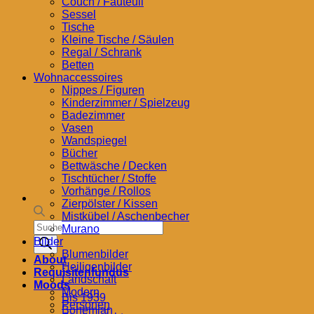
Couch / Fauteuil
Sessel
Tische
Kleine Tische / Säulen
Regal / Schrank
Betten
Wohnaccessoires
Nippes / Figuren
Kinderzimmer / Spielzeug
Badezimmer
Vasen
Wandspiegel
Bücher
Bettwäsche / Decken
Tischtücher / Stoffe
Vorhänge / Rollos
Zierpölster / Kissen
Mistkübel / Aschenbecher
Products
Murano
search
Bilder
Blumenbilder
About
Heiligenbilder
Requisitenfundus
Landschaft
Moods
Modern
Bis 1939
Personen
Bohemian