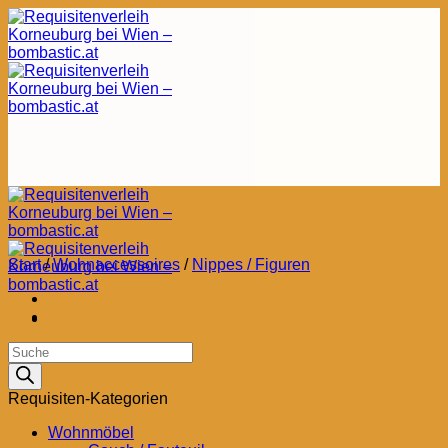
Zum
Inhalt
springen
Start
/
Wohnaccessoires
/
Nippes / Figuren
Products
search
Requisiten-Kategorien
Wohnmöbel