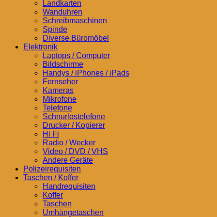
Landkarten
Wanduhren
Schreibmaschinen
Spinde
Diverse Büromöbel
Elektronik
Laptops / Computer
Bildschirme
Handys / iPhones / iPads
Fernseher
Kameras
Mikrofone
Telefone
Schnurlostelefone
Drucker / Kopierer
Hi Fi
Radio / Wecker
Video / DVD / VHS
Andere Geräte
Polizeirequisiten
Taschen / Koffer
Handrequisiten
Koffer
Taschen
Umhängetaschen