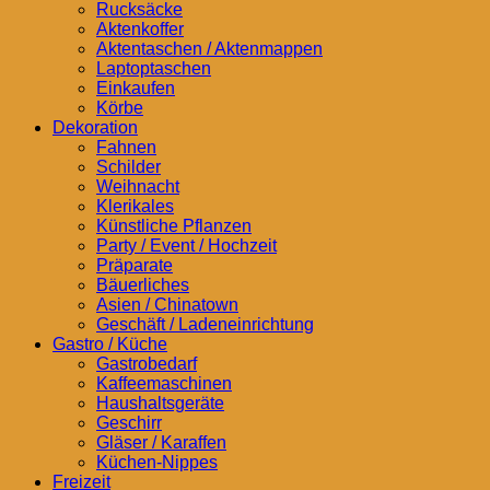
Rucksäcke
Aktenkoffer
Aktentaschen / Aktenmappen
Laptoptaschen
Einkaufen
Körbe
Dekoration
Fahnen
Schilder
Weihnacht
Klerikales
Künstliche Pflanzen
Party / Event / Hochzeit
Präparate
Bäuerliches
Asien / Chinatown
Geschäft / Ladeneinrichtung
Gastro / Küche
Gastrobedarf
Kaffeemaschinen
Haushaltsgeräte
Geschirr
Gläser / Karaffen
Küchen-Nippes
Freizeit