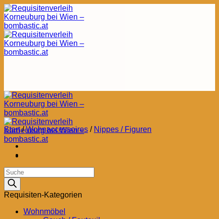
Zum
Inhalt
springen
Start
/
Wohnaccessoires
/
Nippes / Figuren
Products
search
Requisiten-Kategorien
Wohnmöbel