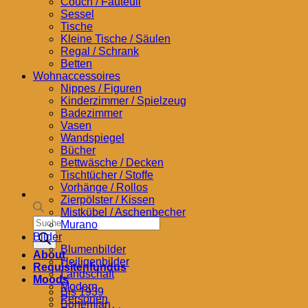
Couch / Fauteuil
Sessel
Tische
Kleine Tische / Säulen
Regal / Schrank
Betten
Wohnaccessoires
Nippes / Figuren
Kinderzimmer / Spielzeug
Badezimmer
Vasen
Wandspiegel
Bücher
Bettwäsche / Decken
Tischtücher / Stoffe
Vorhänge / Rollos
Zierpölster / Kissen
Mistkübel / Aschenbecher
Products
Murano
search
Bilder
Blumenbilder
About
Heiligenbilder
Requisitenfundus
Landschaft
Moods
Modern
Bis 1939
Personen
Bohemian