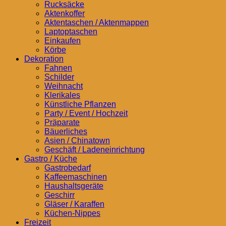
Rucksäcke
Aktenkoffer
Aktentaschen / Aktenmappen
Laptoptaschen
Einkaufen
Körbe
Dekoration
Fahnen
Schilder
Weihnacht
Klerikales
Künstliche Pflanzen
Party / Event / Hochzeit
Präparate
Bäuerliches
Asien / Chinatown
Geschäft / Ladeneinrichtung
Gastro / Küche
Gastrobedarf
Kaffeemaschinen
Haushaltsgeräte
Geschirr
Gläser / Karaffen
Küchen-Nippes
Freizeit