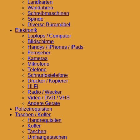
Landkarten
Wanduhren
Schreibmaschinen
Spinde
Diverse Büromöbel
Elektronik
Laptops / Computer
Bildschirme
Handys / iPhones / iPads
Fernseher
Kameras
Mikrofone
Telefone
Schnurlostelefone
Drucker / Kopierer
Hi Fi
Radio / Wecker
Video / DVD / VHS
Andere Geräte
Polizeirequisiten
Taschen / Koffer
Handrequisiten
Koffer
Taschen
Umhängetaschen