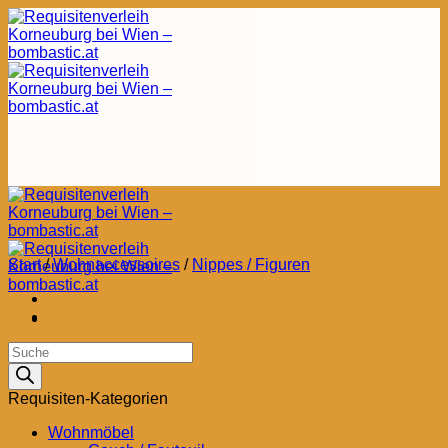
Zum
Inhalt
springen
Start
/
Wohnaccessoires
/
Nippes / Figuren
Products
search
Requisiten-Kategorien
Wohnmöbel