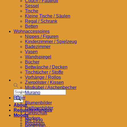
Couch / Fauteuil
Sessel
Tische
Kleine Tische / Säulen
Regal / Schrank
Betten
Wohnaccessoires
Nippes / Figuren
Kinderzimmer / Spielzeug
Badezimmer
Vasen
Wandspiegel
Bücher
Bettwäsche / Decken
Tischtücher / Stoffe
Vorhänge / Rollos
Zierpölster / Kissen
Mistkübel / Aschenbecher
Products
Murano
search
Bilder
Blumenbilder
About
Heiligenbilder
Requisitenfundus
Landschaft
Moods
Modern
Bis 1939
Personen
Bohemian