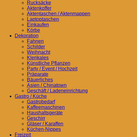
Rucksäcke
Aktenkoffer
Aktentaschen / Aktenmappen
Laptoptaschen
Einkaufen
Körbe
Dekoration
Fahnen
Schilder
Weihnacht
Klerikales
Künstliche Pflanzen
Party / Event / Hochzeit
Präparate
Bäuerliches
Asien / Chinatown
Geschäft / Ladeneinrichtung
Gastro / Küche
Gastrobedarf
Kaffeemaschinen
Haushaltsgeräte
Geschirr
Gläser / Karaffen
Küchen-Nippes
Freizeit