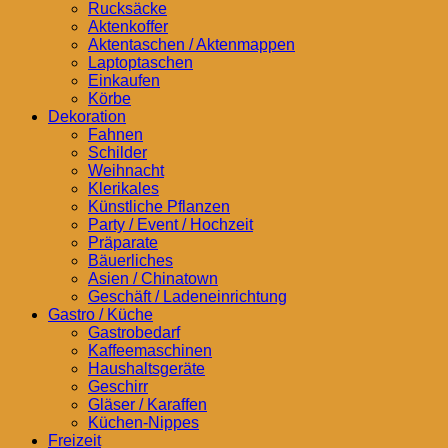
Rucksäcke
Aktenkoffer
Aktentaschen / Aktenmappen
Laptoptaschen
Einkaufen
Körbe
Dekoration
Fahnen
Schilder
Weihnacht
Klerikales
Künstliche Pflanzen
Party / Event / Hochzeit
Präparate
Bäuerliches
Asien / Chinatown
Geschäft / Ladeneinrichtung
Gastro / Küche
Gastrobedarf
Kaffeemaschinen
Haushaltsgeräte
Geschirr
Gläser / Karaffen
Küchen-Nippes
Freizeit