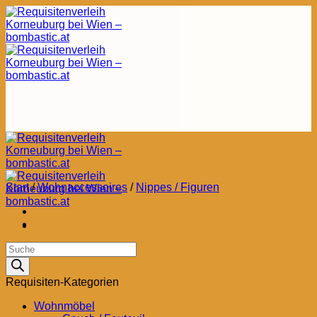
Zum
Inhalt
springen
Start
/
Wohnaccessoires
/
Nippes / Figuren
Products
search
Requisiten-Kategorien
Wohnmöbel