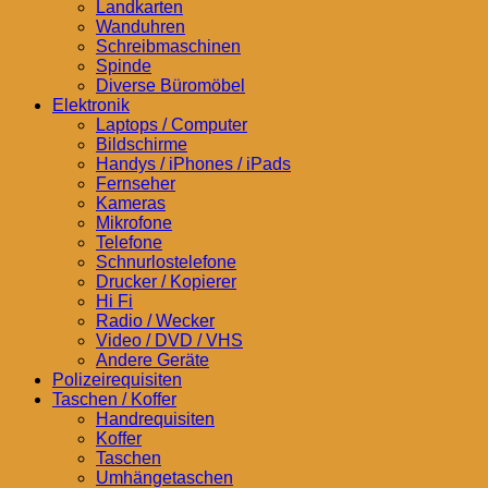
Landkarten
Wanduhren
Schreibmaschinen
Spinde
Diverse Büromöbel
Elektronik
Laptops / Computer
Bildschirme
Handys / iPhones / iPads
Fernseher
Kameras
Mikrofone
Telefone
Schnurlostelefone
Drucker / Kopierer
Hi Fi
Radio / Wecker
Video / DVD / VHS
Andere Geräte
Polizeirequisiten
Taschen / Koffer
Handrequisiten
Koffer
Taschen
Umhängetaschen