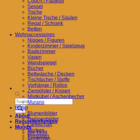
Couch / Fauteuil
Sessel
Tische
Kleine Tische / Säulen
Regal / Schrank
Betten
Wohnaccessoires
Nippes / Figuren
Kinderzimmer / Spielzeug
Badezimmer
Vasen
Wandspiegel
Bücher
Bettwäsche / Decken
Tischtücher / Stoffe
Vorhänge / Rollos
Zierpölster / Kissen
Mistkübel / Aschenbecher
Products
Murano
search
Bilder
Blumenbilder
About
Heiligenbilder
Requisitenfundus
Landschaft
Moods
Modern
Bis 1939
Personen
Bohemian