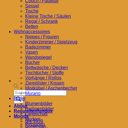
Couch / Fauteuil
Sessel
Tische
Kleine Tische / Säulen
Regal / Schrank
Betten
Wohnaccessoires
Nippes / Figuren
Kinderzimmer / Spielzeug
Badezimmer
Vasen
Wandspiegel
Bücher
Bettwäsche / Decken
Tischtücher / Stoffe
Vorhänge / Rollos
Zierpölster / Kissen
Mistkübel / Aschenbecher
Products
Murano
search
Bilder
Blumenbilder
About
Heiligenbilder
Requisitenfundus
Landschaft
Moods
Modern
Bis 1939
Personen
Bohemian