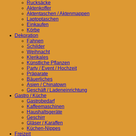
Rucksäcke
Aktenkoffer
Aktentaschen / Aktenmappen
Laptoptaschen
Einkaufen
Körbe
Dekoration
Fahnen
Schilder
Weihnacht
Klerikales
Künstliche Pflanzen
Party / Event / Hochzeit
Präparate
Bäuerliches
Asien / Chinatown
Geschäft / Ladeneinrichtung
Gastro / Küche
Gastrobedarf
Kaffeemaschinen
Haushaltsgeräte
Geschirr
Gläser / Karaffen
Küchen-Nippes
Freizeit