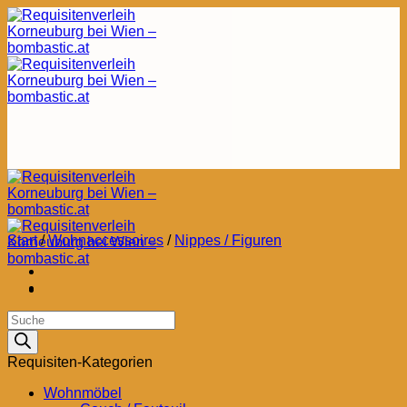
Zum
Inhalt
springen
Start
/
Wohnaccessoires
/
Nippes / Figuren
Products
search
Requisiten-Kategorien
Wohnmöbel