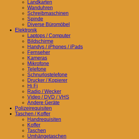
Landkarten
Wanduhren
Schreibmaschinen
Spinde
Diverse Büromöbel
Elektronik
Laptops / Computer
Bildschirme
Handys / iPhones / iPads
Fernseher
Kameras
Mikrofone
Telefone
Schnurlostelefone
Drucker / Kopierer
Hi Fi
Radio / Wecker
Video / DVD / VHS
Andere Geräte
Polizeirequisiten
Taschen / Koffer
Handrequisiten
Koffer
Taschen
Umhängetaschen